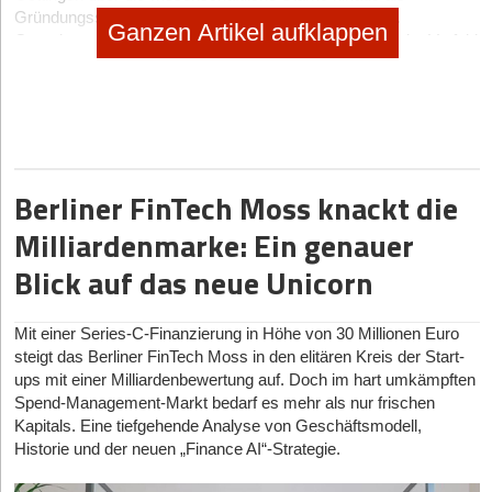
Gründungsstandort in den Life Sciences zu etablieren.
Ganzen Artikel aufklappen
Gemeinsam mit weiteren lokalen Akteur*innen ist man im Vorfeld
an verschiedene weltweite Standorte, vor allem in den USA,
gereist, um Forschungsschwerpunkte und Inkubatoren zu
besichtigen, Best Practices abzuleiten sowie den Pain Points von
jungen Forscher*innen schon im Vorfeld zu begegnen. Als
Ergebnis steht nun seit Januar 2021 Start-ups aus den Life
Sciences ein Inkubator mit Full Service zur Verfügung, der neben
Berliner FinTech Moss knackt die
starkem Know-how-Transfer auch erstklassige Mentoring-
Programme sowie State-of-the-Art-Equipment und -Geräte
Milliardenmarke: Ein genauer
bereithält, die bereits in der monatlichen Mietzahlung enthalten
Blick auf das neue Unicorn
sind.
Gründungsunterstützung auf vier Etagen
Mit einer Series-C-Finanzierung in Höhe von 30 Millionen Euro
Auf 3.300 Quadratmetern finden sich auf vier Etagen modernste
steigt das Berliner FinTech Moss in den elitären Kreis der Start-
und vollausgestattete Labore, eine Werkstatt zur
ups mit einer Milliardenbewertung auf. Doch im hart umkämpften
Prototypenentwicklung sowie Büro- und Veranstaltungsräume.
Spend-Management-Markt bedarf es mehr als nur frischen
Zusätzlich profitieren Gründer*innen von einem umfassenden
Kapitals. Eine tiefgehende Analyse von Geschäftsmodell,
Beratungsprogramm. In der Life Science Factory können Start-
Historie und der neuen „Finance AI“-Strategie.
ups innerhalb kürzester Zeit mit ihren Projekten starten. Bereits
vorab wird das Start-up vom Team der Life Science Factory bei