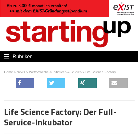
Rubriken
Home
>
News
>
Wettbewerbe & Initiativen & Studien
>
Life Science Factory
Life Science Factory: Der Full-
Service-Inkubator