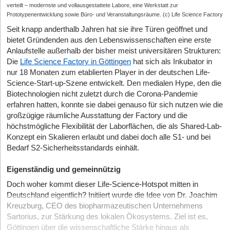
verteilt – modernste und vollausgestattete Labore, eine Werkstatt zur
Prototypenentwicklung sowie Büro- und Veranstaltungsräume. (c) Life Science Factory
Seit knapp anderthalb Jahren hat sie ihre Türen geöffnet und
bietet Gründenden aus den Lebenswissenschaften eine erste
Anlaufstelle außerhalb der bisher meist universitären Strukturen:
Die
Life Science Factory in Göttingen
hat sich als Inkubator in
nur 18 Monaten zum etablierten Player in der deutschen Life-
Science-Start-up-Szene entwickelt. Den medialen Hype, den die
Biotechnologien nicht zuletzt durch die Corona-Pandemie
erfahren hatten, konnte sie dabei genauso für sich nutzen wie die
groß­zügige räumliche Ausstattung der Factory und die
höchstmögliche Flexibilität der Laborflächen, die als Shared-Lab­-
Konzept ein Skalieren erlaubt und dabei doch alle S1- und bei
Bedarf S2-Sicherheitsstandards einhält.
Eigenständig und gemeinnützig
Doch woher kommt dieser Life-Science-Hotspot mitten in
Deutschland eigentlich? Initiiert wurde die Idee von Dr. Joachim
Kreuzburg, CEO des biopharmazeutischen Unternehmens
Sartorius, zur Stärkung des lokalen Ökosystems. Ziel ist es,
Göttingen über die wissenschaftliche Stärke hinaus als