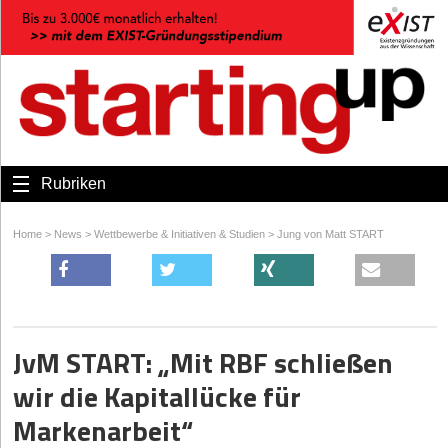
Rubriken
Home
>
News
>
Wettbewerbe & Initiativen & Studien
>
Jung von Matt START
JvM START: „Mit RBF schließen
wir die Kapitallücke für
Markenarbeit“