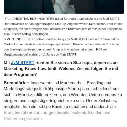
PAUL-CHRISTIAN BRENNDÖRFER (r.) ist Strategic Lead bei Jung von Matt START.
Dort entwickelt er das agentureigene Start-up-Angebot weiter. Kern seiner Arbeit ist der
Anspruch, mit der strategischen und kreativen Kraft von JvM bereits in der Frühphase
zum Businesserfolg beizutragen.
SIMON KNITTEL ist Creative Lead bei Jung von Matt START und seit Jahren auf die
Markenkommunikation von Start-ups spezialisiert. Kreativ die besonderen Probleme
von Start-ups zu lösen, das ist sein Anspruch – und so hat er auch RBF als
Vergütungsmodell etabliert. (c) Jung von Matt START
Mit
JvM START
richten Sie sich an Start-ups, denen es an
Marketing-Know-how fehlt. Welches Ziel verfolgen Sie mit
dem Programm?
Brenndörfer:
Insgesamt sind Markenarbeit, Branding und
Marketingstrategie für frühphasige Start-ups entscheidend, um
sich im Markt zu differenzieren, den Wert des Unternehmens zu
steigern und langfristig erfolgreicher zu sein. Unser Ziel ist es,
möglichst früh die richtige Basis zu schaffen und dadurch die
Branchenführer von morgen bereits heute als Kunden und
Partner zu gewinnen.