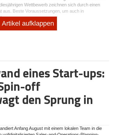
diesjährigen Wettbewerb zeichnen sich durch einen
ät aus. Beste Voraussetzungen, um auch in
“
Artikel aufklappen
 Münchner Start-up Dymium gewonnen. Dymium
dlungsmethode zur rückstandsfreien Entfernung von
en Separationstechnologie kann die hohe
 deutlich gesenkt werden.
 über den Wettbewerbserfolg: „Wir haben in allen drei
and eines Start-ups:
 Mithilfe von BayStartUP konnten wir unser Netzwerk
 einholen und uns damit stetig weiterentwickeln.“
Spin-off
agt den Sprung in
ndlungsmethode zur rückstandsfreien Entfernung von
ragmente kommt es bei über 30 % der Patientinnen und
n Beschwerden. Diese hohe Rate kann mithilfe der
rastisch gesenkt werden.
ndiert Anfang August mit einem lokalen Team in die
volldigitalisierten Sales-and-Operations-Planning-