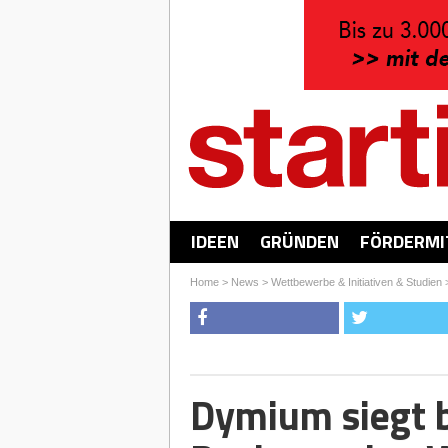
IDEEN
GRÜNDEN
FÖRDERMI
Home
>
News
>
Wettbewerbe & Initiativen & Studien
Dymium siegt 