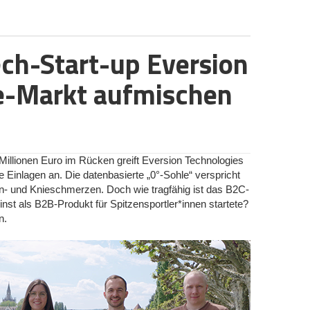
ben, mag bei der oft sicherheitsbedürftigen
vor unabhängigen B2B-Kund*innen beweisen, dass die
 zunächst verwundern. Auf Bedenken bezüglich
Markt ist und nicht nur als Inhouselösung des
net der kaufmännische Leiter Hilko Pastoor jedoch, man
it einem Vergaberechtsanwalt gehalten. Es gebe bei
ch-Start-up Eversion
erb:
Der Markt für „Supply Chain AI“ ist kein Blue
ng durch die Unternehmensform. „Am Ende
merika eine Arena, in der sich etablierte SaaS-Anbieter
tive Kundenerfahrung mehr über die Wahrnehmung, als
e-Markt aufmischen
lan
,
Netstock
oder
Slim4
bieten teils seit Jahren
oor überzeugt.
 für Bestandsoptimierung und Supply Chain Analytics
Duo einen eigenwilligen Weg und verzichtet auf
st, weil wir in Phase 1 nicht sehr kapitalintensiv sind“,
ker.ai hebt sich jedoch durch einen klugen
t in die Suche nach Investoren stecken müsste, fließe
ng von operativer Effizienzsteigerung (KI-Prognosen)
undenprojekte. Dass dieser Ansatz in der Praxis
ce-Pflichten (TÜV-geprüftes
 Millionen Euro im Rücken greift Eversion Technologies
art-up mit ersten Referenzprojekten wie dem Europahaus
hemen wie CSRD-Konformität und Scope-3-Emissionen
 Einlagen an. Die datenbasierte „0°-Sohle“ verspricht
enen Leistungen überzeugen konnte.
iv an Bedeutung gewinnen, trifft das Startup einen
n- und Knieschmerzen. Doch wie tragfähig ist das B2C-
e. Gelingt es dem Führungsteam, sich in den USA gegen
nst als B2B-Produkt für Spitzensportler*innen startete?
ls agiler und neutraler Partner zu positionieren, hat der
n.
 Kombination aus kaufmännischer Expertise und
nster beste Chancen, im amerikanischen S&OP-Markt
r die kaufmännische Leitung, den Vertrieb und das
.
bernimmt sein Co-Gründer Kamil Beehuspoteea die
tung.
äudetechnik zu versuchen, hat sich GNU Energy für eine