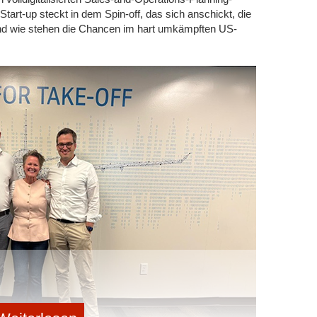
Smart Watch, die eine Effizienzsteigerung von über 50
art-up steckt in dem Spin-off, das sich anschickt, die
zessen erreicht. Sie verbindet Smart Watch, Industrie-
nd wie stehen die Chancen im hart umkämpften US-
Device. Eingaben, Bestätigungen und Korrekturen
 Daten kommen in Echtzeit im Warehouse Management
omerzeugung aus Biogas mit revolutionärem
s (Power-to-Gas) und unerreichter Flexibilität
Gründerteam, das in Summe mehr als 25 Jahre Erfahrung
t Reverion neue Optimierungspotenziale im Biogasmarkt
len, effizienten und dezentralen Energieversorgung ein.
im Finale nominiert
infache, kosteneffiziente und robuste Analyse der
ch die Plattformtechnologie können erstmalig In-Vitro-
bei Krebserkrankungen entwickelt werden, welche
im räumlichen Gewebekontext quantifizieren.
stungsdichte und hochintegrierte elektrische
pakten und effizienten E-Motoren ist die Kühlung –
 statt am Gehäuse.