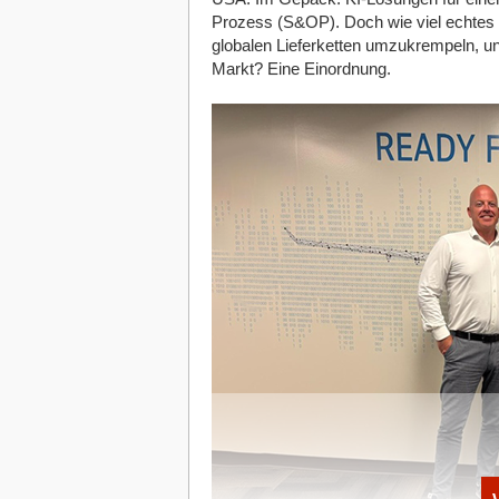
Die NIMMSTA HS 50 ist eine Industrial 
Prozess (S&OP). Doch wie viel echtes St
% bei zahlreichen intralogistischen Pro
globalen Lieferketten umzukrempeln, u
Scanner und E-Paper-Display in einem 
Markt? Eine Einordnung.
werden unmittelbar getätigt und alle
System an.
3. Platz: Reverion GmbH
Reverion hat eine Technologie zur Str
Wirkungsgrad, reversiblem Betriebsmodu
entwickelt und patentiert. Mit einem 
im Energiebereich mitbringt, erschließ
und läutet eine neue Ära der hochflexib
Außerdem waren folgende Start-ups 
2NA FISH
aus München ermöglicht die e
Genaktivität im räumlichen Kontext. Dur
Diagnostika zur Therapieentscheidung 
Genaktivitätsmuster (RNA Expression) 
Hyperdrives
aus München entwickelt lei
Antriebssysteme. Schlüssel für die kom
diese erfolgt direkt durch die Wicklung