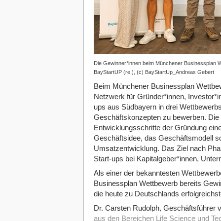
Die Gewinner*innen beim Münchener Businessplan We
BayStartUP (re.), (c) BayStartUp_Andreas Gebert
Beim Münchener Businessplan Wettbewe
Netzwerk für Gründer*innen, Investor*i
ups aus Südbayern in drei Wettbewerbs
Geschäftskonzepten zu bewerben. Die e
Entwicklungsschritte der Gründung ein
Geschäftsidee, das Geschäftsmodell so
Umsatzentwicklung. Das Ziel nach Phase
Start-ups bei Kapitalgeber*innen, Unte
Als einer der bekanntesten Wettbewer
Businessplan Wettbewerb bereits Gew
die heute zu Deutschlands erfolgreichst
Dr. Carsten Rudolph, Geschäftsführer 
aus den Bereichen Life Science und Te