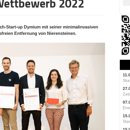
Wettbewerb 2022
ch-Start-up Dymium mit seiner minimalinvasiven
reien Entfernung von Nierensteinen.
11.
Skal
27.
Zeb
07.
Ene
15.
Star
15.