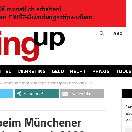
ABO
TTEL
MARKETING
GELD
RECHT
PRAXIS
TOOLS
>
Dymium siegt beim Münchener Businessplan Wettbewerb 2022
share me!
weiterleiten
Jet
abo
beim Münchener
Grü