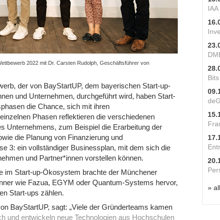
IAA
16.
Inv
23.
DME
ttbewerb 2022 mit Dr. Carsten Rudolph, Geschäftsführer von
28.
Bit
rb, der von BayStartUP, dem bayerischen Start-up-
09.
nnen und Unternehmen, durchgeführt wird, haben Start-
deG
phasen die Chance, sich mit ihren
15.
inzelnen Phasen reflektieren die verschiedenen
Fra
es Unternehmens, zum Beispiel die Erarbeitung der
wie die Planung von Finanzierung und
17.
Ent
 3: ein vollständiger Businessplan, mit dem sich die
rnehmen und Partner*innen vorstellen können.
20.
Per
be im Start-up-Ökosystem brachte der Münchener
inner wie Fazua, EGYM oder Quantum-Systems hervor,
» al
en Start-ups zählen.
von BayStartUP, sagt: „Viele der Gründerteams kamen
ch und entwickeln neue Technologien aus Hochschulen