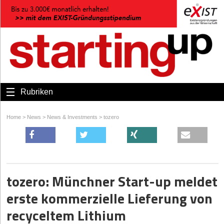
Rubriken
Home
>
News
>
News & Investments
>
tozero
tozero: Münchner Start-up meldet
erste kommerzielle Lieferung von
recyceltem Lithium