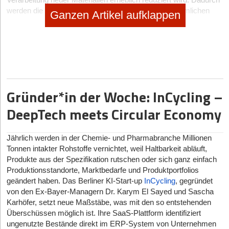
Verarbeitung neuer Materialien erheblich reduziert wird. Dadurch
werden die CO
2
-Emissionen im Vergleich zu herkömmlichen
Ganzen Artikel aufklappen
Lithiumabbau- und -verarbeitungstechniken um bis zu 70 %
reduziert. Die Technologie steht im Einklang mit den Zielen des
europäischen Green Deals und erreicht die Ziele der EU-
Batterierichtlinie einer Rückgewinnungsrate von über 80 % bis
2031 und damit früher als geplant.
Münchner Pilotanlage auf Erfolgskurs
Gründer*in der Woche: InCycling –
Der im Juli 2023 gestartete Betrieb der Münchner Pilotanlage
DeepTech meets Circular Economy
ermöglicht es seit März 2024 hochwertiges recycelts Lithium an
europäische Kund*innen zu liefern. „Unser Lithium ist ein Beweis
für die Reinheit und Wirksamkeit unseres Recyclingprozesses
Jährlich werden in der Chemie- und Pharmabranche Millionen
und macht ihn zu einem Spitzenprodukt und begehrtes kritisches
Tonnen intakter Rohstoffe vernichtet, weil Haltbarkeit abläuft,
Material für verschiedene Industriezweige in Europa“,
Produkte aus der Spezifikation rutschen oder sich ganz einfach
kommentiert Sachin Samarakone, ein Teammitglied von tozero.
Produktionsstandorte, Marktbedarfe und Produktportfolios
„Unsere Mission ist es, den Abfall von Lithium-Ionen-Batterien
geändert haben. Das Berliner KI-Start-up
InCycling
, gegründet
wirklich auf Null zu reduzieren, und jede Tonne recyceltes Lithium
von den Ex-Bayer-Managern Dr. Karym El Sayed und Sascha
stellt einen bedeutenden Schritt zur Reduzierung unseres
Karhöfer, setzt neue Maßstäbe, was mit den so entstehenden
ökologischen Fußabdrucks und zur Erreichung einer Netto-Null-
Überschüssen möglich ist. Ihre SaaS-Plattform identifiziert
Zukunft dar“, erklärt Sarah Fleischer, Mitbegründerin und CEO
ungenutzte Bestände direkt im ERP-System von Unternehmen