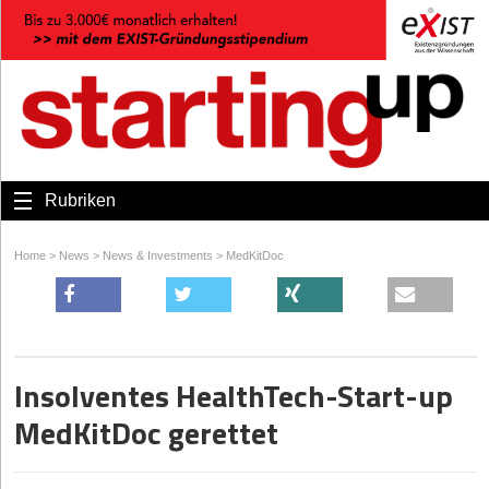
Rubriken
Home
>
News
>
News & Investments
>
MedKitDoc
Insolventes HealthTech-Start-up
MedKitDoc gerettet