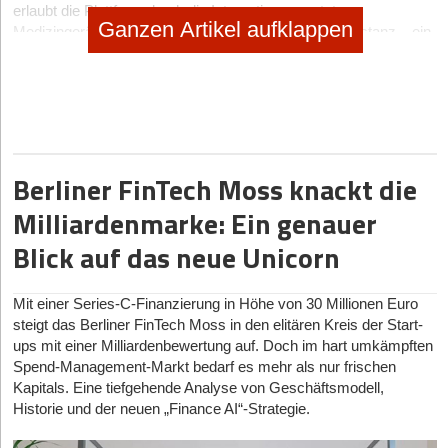
erlaubt die Plattform durch die Integration vernetzter
Ganzen Artikel aufklappen
Medizingeräte auch präzisere Untersuchungen auf Distanz – ein
zukunftsweisendes Konzept in Zeiten zunehmender
Digitalisierung des Gesundheitswesens.
Der Geschäftsbetrieb wurde seit der Antragstellung im
November 2024 fortgeführt. Im Zuge des strukturierten
Investorenprozesses ist es dem Sanierungsteam um
Rechtsanwalt Michael Bohnhoff gelungen, eine tragfähige Lösung
Berliner FinTech Moss knackt die
zu realisieren. GoMedicus bietet ärztliche Versorgung in
verschiedenen Regionen an – vor Ort und per Online-
Milliardenmarke: Ein genauer
Sprechstunde. Der Investor plant, die Technologieplattform von
Blick auf das neue Unicorn
MedKitDoc weiterzuentwickeln und den operativen Betrieb mit
einem fokussierten Geschäftsmodell fortzuführen.
Rechtsanwalt Sebastian Laboga erklärt: „Die BDS Digital Health
Mit einer Series-C-Finanzierung in Höhe von 30 Millionen Euro
Solutions GmbH verfügt mit MedKitDoc über ein hohes Maß an
steigt das Berliner FinTech Moss in den elitären Kreis der Start-
technologischer Innovationskraft und großes Marktpotenzial. Es
ups mit einer Milliardenbewertung auf. Doch im hart umkämpften
freut mich sehr, dass wir eine zukunftsfähige Lösung für das
Spend-Management-Markt bedarf es mehr als nur frischen
Unternehmen, seine Kunden und Partner erzielen konnten. Die
Kapitals. Eine tiefgehende Analyse von Geschäftsmodell,
Fortführung durch einen erfahrenen Investor bietet die Chance,
Historie und der neuen „Finance AI“-Strategie.
die Entwicklung des digitalen Gesundheitswesens
mitzugestalten.“ Durch die Übernahme ist auch die