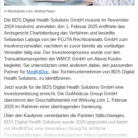
© iStockphoto.com / AndreyPopov
Die BDS Digital Health Solutions GmbH musste im November
2024 Insolvenz anmelden. Am 1. Februar 2025 eröffnete das
Amtsgericht Charlottenburg das Verfahren und bestellte
Sebastian Laboga von der PLUTA Rechtsanwalts GmbH zum
Insolvenzverwalter, nachdem er zuvor bereits als vorläufiger
Verwalter tätig war. Der Investorenprozess wurde von den
Transaktionsexperten der WMCF GmbH um Alexej Koslov
begleitet. Sie unterstützten unter anderem dabei, den passenden
Partner für
MedKitDoc
, das Tochterunternehmen von BDS Digital
Health Solutions, zu identifizieren.
Jetzt wurde für die BDS Digital Health Solutions GmbH eine
Investorenlösung erreicht. Die GoMedicus Group GmbH
übernimmt den Geschäftsbetrieb mit Wirkung zum 1. Februar
2025 im Rahmen einer übertragenden Sanierung.
Über den Kaufpreis vereinbarten die Parteien Stillschweigen.
BDS Digital Health Solutions wurde 2020 gegründet und bietet
mit MedKitDoc eine innovative Lösung für ärztliche
Fernbehandlungen: Neben klassischen Video-Sprechstunden