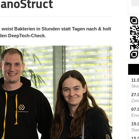
NanoStruct
weist Bakterien in Stunden statt Tagen nach & holt
 den DeepTech-Check.
11.
Skal
27.
Zeb
07.
Ene
15.
Star
15.