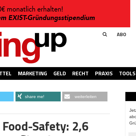
ABO
TTEL
MARKETING
GELD
RECHT
PRAXIS
TOOLS
share me!
weiterleiten
Jet
abo
 Food-Safety: 2,6
Grü