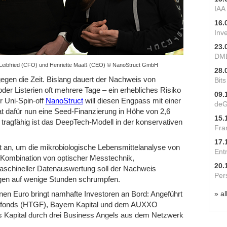
IAA
16.
Inv
23.
DME
Leibfried (CFO) und Henriette Maaß (CEO) © NanoStruct GmbH
28.
gegen die Zeit. Bislang dauert der Nachweis von
Bit
der Listerien oft mehrere Tage – ein erhebliches Risiko
09.
r Uni-Spin-off
NanoStruct
will diesen Engpass mit einer
deG
t dafür nun eine Seed-Finanzierung in Höhe von 2,6
15.
tragfähig ist das DeepTech-Modell in der konservativen
Fra
17.
t an, um die mikrobiologische Lebensmittelanalyse von
Ent
 Kombination von optischer Messtechnik,
20.
aschineller Datenauswertung soll der Nachweis
Per
gen auf wenige Stunden schrumpfen.
» al
onen Euro bringt namhafte Investoren an Bord: Angeführt
rfonds (HTGF), Bayern Kapital und dem AUXXO
s Kapital durch drei Business Angels aus dem Netzwerk