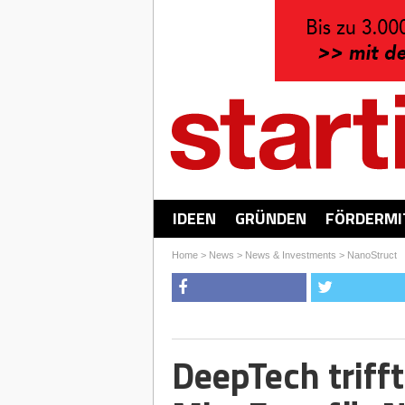
IDEEN
GRÜNDEN
FÖRDERMI
Home
>
News
>
News & Investments
>
NanoStruct
DeepTech trifft