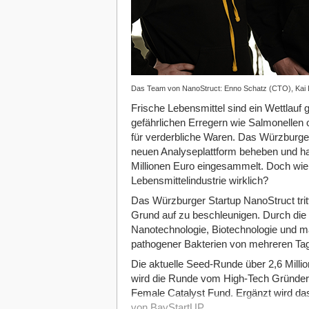
Das Team von NanoStruct: Enno Schatz (CTO), Kai 
Frische Lebensmittel sind ein Wettlauf 
gefährlichen Erregern wie Salmonellen o
für verderbliche Waren. Das Würzburge
neuen Analyseplattform beheben und ha
Millionen Euro eingesammelt. Doch wie 
Lebensmittelindustrie wirklich?
Das Würzburger Startup NanoStruct trit
Grund auf zu beschleunigen. Durch die
Nanotechnologie, Biotechnologie und m
pathogener Bakterien von mehreren Ta
Die aktuelle Seed-Runde über 2,6 Milli
wird die Runde vom High-Tech Gründe
Female Catalyst Fund. Ergänzt wird da
von BayStartUP.