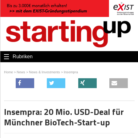
Rubriken
Home
>
News
>
News & Investments
>
Insempra
Insempra: 20 Mio. USD-Deal für
Münchner BioTech-Start-up