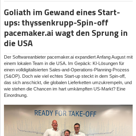
jährlich rund 150 Milliarden Ladungsträger-Übergänge an, die in
Informationsbereitstellung und Auslieferungen.
Goliath im Gewand eines Start-
der Praxis häufig noch händisch gebucht und über E-Mail-
uMe:
Humanoider Assistenzroboter für
Verkehr abgestimmt würden.
ups: thyssenkrupp-Spin-off
sprachbasierte Interaktionen in der Pflege (vorgestellt
auf der CES 2026).
Das Dortmunder Start-up
Loopario
(ehem.
Logistikbude
) setzt
pacemaker.ai wagt den Sprung in
hier mit einem sogenannten Load Carrier Management System
die USA
(LCMS) an. Diese Softwarelösung solle als zusätzlicher
Datenlayer in bestehende IT-Infrastrukturen von Unternehmen
integriert werden. Ziel des Produktes sei es, manuelle
Der Softwareanbieter pacemaker.ai expandiert Anfang August mit
Buchungen sowie langwierige Abstimmungsprozesse auf
einem lokalen Team in die USA. Im Gepäck: KI-Lösungen für
digitalem Wege zu automatisieren.
einen volldigitalisierten Sales-and-Operations-Planning-Prozess
Kern-Features
(S&OP). Doch wie viel echtes Start-up steckt in dem Spin-off,
das sich anschickt, die globalen Lieferketten umzukrempeln, und
Das System ist nach Unternehmensangaben auf die digitale
wie stehen die Chancen im hart umkämpften US-Markt? Eine
Verwaltung von Paletten und Behältern entlang internationaler
Einordnung.
Lieferketten ausgelegt.
Die Software automatisiere das Zusammenführen und
Abstimmen von Tauschvorgängen zwischen verschiedenen
Partnerunternehmen. Das Unternehmen nutzt dafür unter
anderem KI-gestützte Ansätze, um externe Belege
automatisiert in die Buchungssysteme zu überführen.
Mitglieder des URG-Managements eröffnen Robotik-Trainingszentrum in