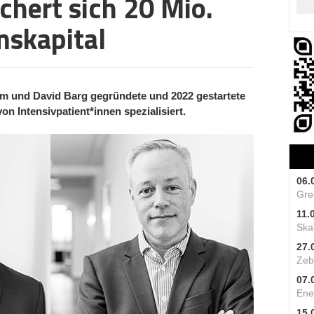
chert sich 20 Mio.
skapital
orm und David Barg gegründete und 2022 gestartete
n Intensivpatient*innen spezialisiert.
06.
Gre
11.
Skal
27.
Zeb
07.
Ene
15.