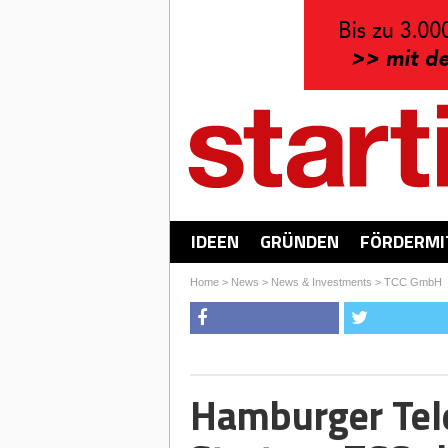
IDEEN
GRÜNDEN
FÖRDERMI
Home
>
News
>
News & Investments
>
TCC GmbH
Hamburger Tel