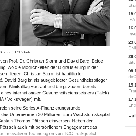
Star
15.
IAA
16.
Inv
23.
DME
n Storm (c) TCC GmbH
28.
von Prof. Dr. Christian Storm und David Barg. Beide
Bit
ng, wo die Möglichkeiten der Digitalisierung in der
09.
rn liegen: Christian Storm ist habilitierter
deG
té. David Barg ist als ausgebildeter Gesundheitspfleger
15.
dem Klinikalltag vertraut und bringt zudem bereits
Fra
eines internationalen Gesundheitsdienstleisters (Falck)
A / Volkswagen) mit.
17.
Ent
greich seine Series A-Finanzierungsrunde
e das Unternehmen 20 Millionen Euro Wachstumskapital
» al
Captain Thomas Pötzsch einwerben. Neben der
s Pötzsch auch mit persönlichem Engagement das
er innovativen Technologien von TCC maßgeblich