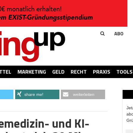
ABO
TTEL
MARKETING
GELD
RECHT
PRAXIS
TOOLS
share me!
weiterleiten
Jet
abo
emedizin- und KI-
Grü