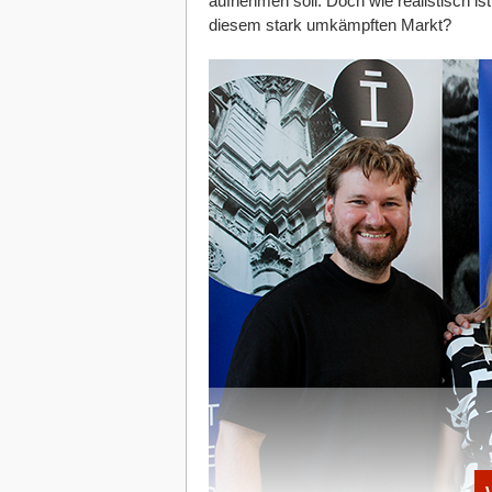
aufnehmen soll. Doch wie realistisch ist
Im ersten Schritt wird eine individ
diesem stark umkämpften Markt?
erstellt. Anschließend wird mithilfe
Einsparpotenziale identifiziert.
Darauf aufbauend werden Direktstro
Power Purchase Agreements (PPAs)
lässt sich in den optimierten Einkauf
Damit senkt ein Unternehmen die d
von einzelnen Versorgern. Gleichze
Ausbau erneuerbarer Energien ohne 
Steuerung aller Strom- und Zahlungs
Hat Ihnen der Artikel gefallen?
Dann melden Sie sich kostenlos für uns
Newsletter
an, um exklusive Inhalte zu e