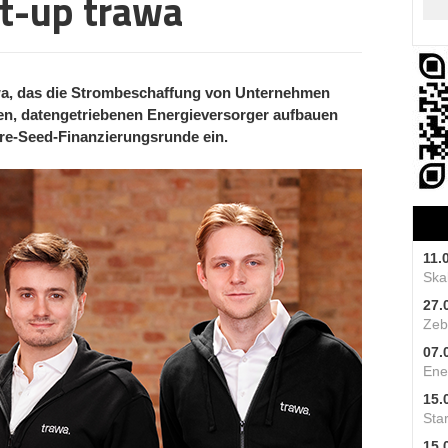
t-up trawa
wa, das die Strombeschaffung von Unternehmen
alen, datengetriebenen Energieversorger aufbauen
 Pre-Seed-Finanzierungsrunde ein.
11.
Skal
27.
Zeb
07.
Ene
15.
Star
15.