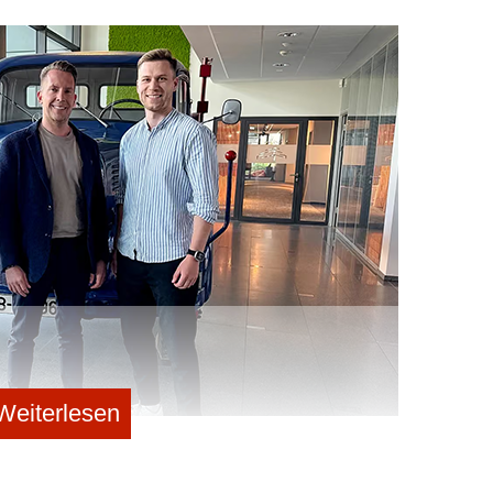
au hier an: Das System ist laut Start-up strikt auf die
 von Privatgeheimnissen) sowie § 62a StBerG
en) ausgerichtet. Da diese Vorgaben für die gesamte
s Unternehmen seine Server und KI-Modelle nach
 um Datenabflüsse ins Ausland physisch wie rechtlich
nten bei der Qualität bislang oft nicht mithalten.
chließen, und behauptet, bei Steuerrechtsfragen bereits
ter zu agieren. Das frische Kapital soll nun in den
 fließen.
impler Textgenerator, sondern als in den Workflow
rnfunktionen gehören:
I sucht in tagesaktuellen Gesetzen, BMF-Schreiben
t soll mit Primärquellen belegt werden, die vor der
Weiterlesen
ächtnis“:
Chats und Dokumente werden gebündelt.
onen lernen und Sachverhalte vorab ausfüllen.