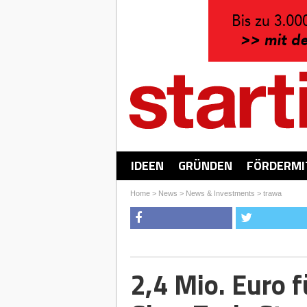
IDEEN
GRÜNDEN
FÖRDERMI
Home
>
News
>
News & Investments
>
trawa
2,4 Mio. Euro f