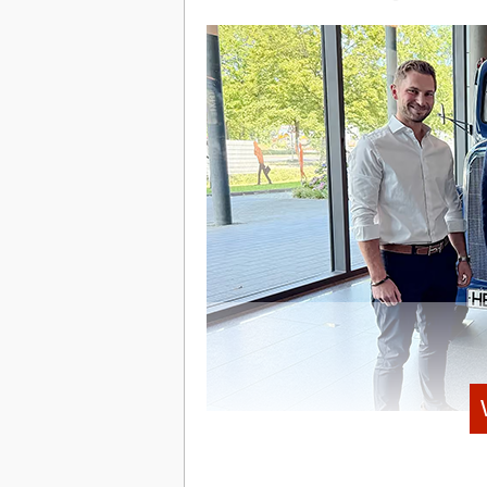
Die Architektur von Invecorum greift gen
Einhaltung von § 203 StGB (Verletzung
(Inanspruchnahme von Dienstleister*inn
Verarbeitungskette gelten, betreibt da
eigenen Angaben autark in Deutschland,
auszuschließen.
Sichere Alternativen aus Deutschland kon
Invecorum tritt an, um diese Lücke zu s
heute auf dem Niveau führender US-Anbie
Ausbau der eigenen Recheninfrastruktur
Mehr als ein Chatbot
Invecorum positioniert sich nicht als s
integrierter „KI-Mitarbeiter“. Zu den Ke
Quellenbasierte Recherche:
Die K
und der Rechtsprechung. Jede Antwor
Freigabe geprüft werden können.
Mandant*innenspezifisches „Ged
Die KI soll aus früheren Konversati