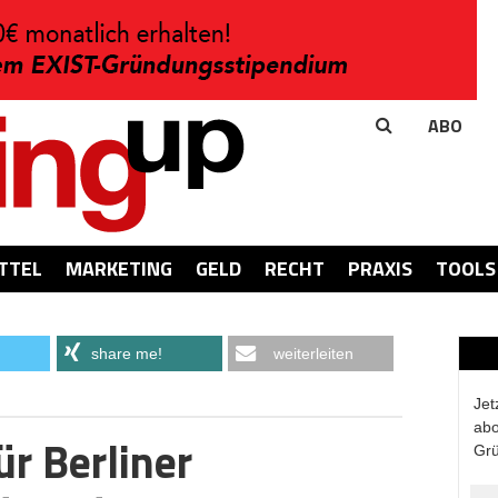
ABO
TTEL
MARKETING
GELD
RECHT
PRAXIS
TOOLS
share me!
weiterleiten
Jet
abo
ür Berliner
Grü