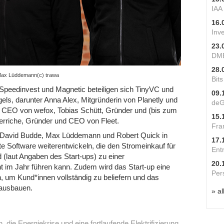
IAA
16.
Inv
23.
DME
28.
Max Lüddemann(c) trawa
Bit
peedinvest und Magnetic beteiligen sich TinyVC und
09.
ls, darunter Anna Alex, Mitgründerin von Planetly und
deG
und CEO von wefox, Tobias Schütt, Gründer und (bis zum
15.
rriche, Gründer und CEO von Fleet.
Fra
 David Budde, Max Lüddemann und Robert Quick in
17.
te Software weiterentwickeln, die den Stromeinkauf für
Ent
 (laut Angaben des Start-ups) zu einer
20.
 im Jahr führen kann. Zudem wird das Start-up eine
Per
, um Kund*innen vollständig zu beliefern und das
 ausbauen.
» al
 die Energiekrise und eine fortlaufende Elektrifizierung