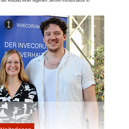
 der Aufbau einer eigenen Server-Infrastruktur in
uelle Analyse der Verbrauchsprofile eines Unternehmens
 von KI der optimale Energieeinkauf und erste
mlieferverträge mit Solar- und Windparks, sogenannte
, vereinbart. Auch Solarstrombezug vom Fabrikdach
 integrieren.
urchschnittlichen Stromkosten und wird unabhängiger
itig fördert das Geschäftsmodell des CleanTechs den
staatliche Subventionen. Auch die fortlaufende
flüsse wird automatisiert durch trawa abgewickelt.
eren
eintragen
rhalten.
share me!
weiterleiten