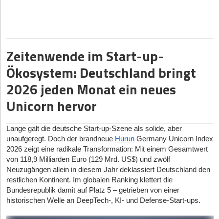
sämtliche Zusagen für eine sechsstellige Finanzierung innerhalb
eines Tages vorlagen. Das Investorenteam rekrutiert sich
vollständig aus der Region Hannover, darunter Dr. Gunter
Dunkel, ehemaliger Vorstandsvorsitzender der Nord/LB.
Zeitenwende im Start-up-
Der rasante Abschluss fügt sich in die bisherige Historie ein: Erst
im April 2026 im Braunschweiger Trafo Hub gegründet, brachte
Ökosystem: Deutschland bringt
das Start-up bereits im Juni sein Produkt auf den Markt. Die KI-
Lösung für Steuerkanzleien werde nach Unternehmensangaben
2026 jeden Monat ein neues
inzwischen bundesweit genutzt.
Unicorn hervor
Verschwiegenheitspflicht und berufsrechtliche Hürden
Lange galt die deutsche Start-up-Szene als solide, aber
Der Markt, in den Invecorum vorstößt, steht unter Druck.
unaufgeregt. Doch der brandneue
Hurun
Germany Unicorn Index
Steuerkanzleien leiden unter Fachkräftemangel, was den Einsatz
2026 zeigt eine radikale Transformation: Mit einem Gesamtwert
von KI-Assistenten attraktiv macht. Das Branchenproblem: Die
von 118,9 Milliarden Euro (129 Mrd. US$) und zwölf
Nutzung etablierter US-Lösungen ist für Berufsträger*innen
Neuzugängen allein in diesem Jahr deklassiert Deutschland den
riskant, da sie gesetzlich zu strenger Verschwiegenheit
restlichen Kontinent. Im globalen Ranking klettert die
verpflichtet sind. Landen sensible Mandant*innendaten auf
Bundesrepublik damit auf Platz 5 – getrieben von einer
amerikanischen Servern, drohen massive Compliance-
historischen Welle an DeepTech-, KI- und Defense-Start-ups.
Probleme.