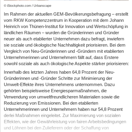
© iStockphoto.com / Urbanscape
Im Rahmen der aktuellen GEM-Bevölkerungsbefragung – erstellt
vom RKW Kompetenzzentrum in Kooperation mit dem Johann
Heinrich von Thünen-Institut für Innovation und Wertschöpfung in
ländlichen Räumen – wurden die Gründerinnen und Gründer
neuer als auch etablierter Unternehmen dazu befragt, inwiefern
sie soziale und ökologische Nachhaltigkeit priorisieren. Bei dem
Vergleich von Neu-Gründerinnen und -Gründern mit etablierten
Unternehmerinnen und Unternehmern fällt auf, dass Erstere
sowohl soziale als auch ökologische Aspekte stärker priorisieren:
Innerhalb des letzten Jahres haben 64,8 Prozent der Neu-
Gründerinnen und -Gründer Schritte zur Minimierung der
Umwelt-Effekte ihres Unternehmens unternommen. Dazu
gehörten beispielsweise Energiesparmaßnahmen, die
Verwendung von umweltfreundlicheren Materialien sowie die
Reduzierung von Emissionen. Bei den etablierten
Unternehmerinnen und Unternehmern haben nur 54,8 Prozent
derlei Maßnahmen eingeleitet. Zur Maximierung von sozialen
Effekten, wie der Gewährleistung von fairen Arbeitsbedingungen
und Löhnen bei den Zulieferern oder der Schaffung von