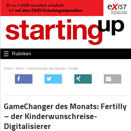
Rubriken
Home
>
News
>
Gamechanger des Monats
>
Fertilly
GameChanger des Monats: Fertilly
– der Kinderwunschreise-
Digitalisierer