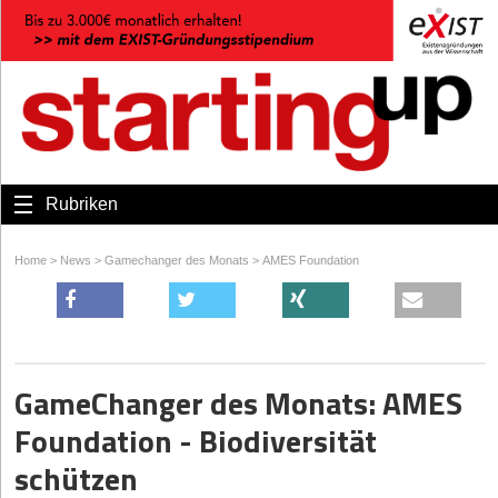
Rubriken
Home
>
News
>
Gamechanger des Monats
>
AMES Foundation
GameChanger des Monats: AMES
Foundation - Biodiversität
schützen