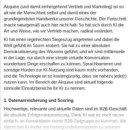
Akquise (und damit einhergehend Vertrieb und Marketing) ist so
alt wie die Menschheit selbst und damit eines der
grundlegendsten Handwerke unserer Geschichte. Der Fortschritt
macht naturgemäß auch hier nicht halt: So hat sich durch KI die
Art und Weise, wie wir Vertrieb machen, radikal verändert.
KI hat einen regelrechten Siegeszug angetreten und dabei die
Welt gefühlt im Sturm erobert. Sie hat zu einer absoluten
Demokratisierung des Wissens geführt, und wir sind mittlerweile
in der Lage, nur durch eine simple virtuelle Konversation
wunderbare Dinge erschaffen zu können. Sprachbarrieren und
sonstige Hürden zur KI-Nutzung sind kaum mehr vorhanden,
und die Technologie ist so kostengünstig, dass sie nahezu jede(r)
nutzen kann. Im Bereich der Akquise sind aktuell folgende
sinnvolle Einsatzbereiche für KI zu nennen:
1. Datenanreicherung und Scoring
Hochwertige, relevante und aktuelle Daten sind im B2B-Geschäft
die absolute Erfolgsvoraussetzung. Dank KI war es noch nie so
einfach, an Kontaktdaten seiner B2B-Zielgruppe zu kommen. Wir
füttern den KI-Helfer mit Hintergrundinformationen zu unseren