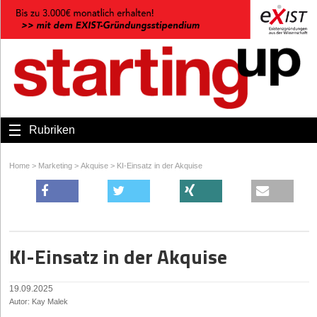
Rubriken
Home
>
Marketing
>
Akquise
>
KI-Einsatz in der Akquise
KI-Einsatz in der Akquise
19.09.2025
Autor: Kay Malek