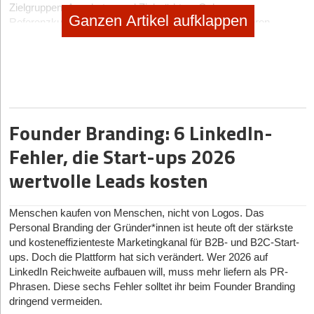
Zielgruppen, Angeboten und Zielmärkten. Geben
Ganzen Artikel aufklappen
Referenzkund*innen an und liefern Beispiele von unseren
Mitbewerber*innen. Daraufhin werden vonseiten der KI gezielt
Websites, Branchenverzeichnisse, von uns zur Verfügung
gestellte Listen, Social-Media- Kanäle, Nachrichten, Jobportale
und viele weitere Quellen besucht und die Informa­tionen
aggregiert – entweder in Zusammenarbeit mit einer
menschlichen Arbeitskraft oder auch komplett autark.
Founder Branding: 6 LinkedIn-
So sind wir in der Lage, Dinge wie
Unternehmensbeschreibungen, Alleinstellungsmerkmale, offene
Fehler, die Start-ups 2026
Jobanzeigen, aktuelle Nachrichten und Beiträge in Reports und
wertvolle Leads kosten
Scorings zu verwandeln, ohne dass wir den/die potenzielle(n)
Kund*in vorher kennen müssen, und können zielgerichtet unsere
Akquise mit individuellen und akquiserelevanten Fakten
Menschen kaufen von Menschen, nicht von Logos. Das
anreichern.
Personal Branding der Gründer*innen ist heute oft der stärkste
Gewähren wir der KI auch noch Zugriff auf unsere
und kosteneffizienteste Marketingkanal für B2B- und B2C-Start-
Bestandsdaten, sind wir in der Lage, datengetrieben eine
ups. Doch die Plattform hat sich verändert. Wer 2026 auf
Wahrscheinlichkeitsberechnung durchzuführen und uns genau
LinkedIn Reichweite aufbauen will, muss mehr liefern als PR-
zur richtigen Zeit bei den richtigen Interessent*innen mit den
Phrasen. Diese sechs Fehler solltet ihr beim Founder Branding
relevanten Lösungen ins Gespräch zu bringen.
dringend vermeiden.