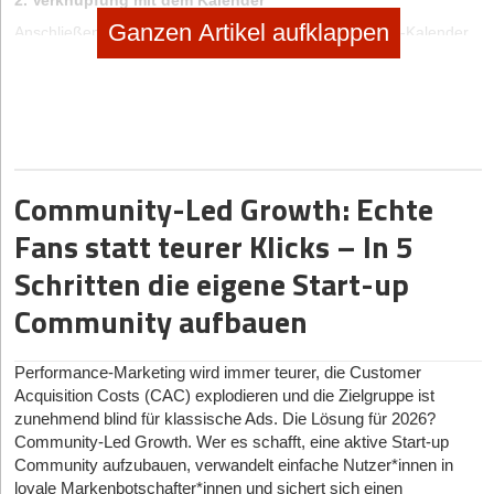
2. Verknüpfung mit dem Kalender
Ganzen Artikel aufklappen
Anschließend erstellt der Service-Anbieter einen Online-Kalender,
auf den sowohl der Kunde im Zuge der Buchung zugreifen kann,
als auch der Unternehmer selbst alle Vorgänge nachvollziehen
kann. Großer Pluspunkt: Firmenchefs haben die Möglichkeit,
diesen Kalender mit ihrem eigenen zu synchronisieren oder
zusätzlich eine Benachrichtigungsfunktion via E-Mail einzurichten.
Community-Led Growth: Echte
Vorteile der Onlineterminbuchung
Fans statt teurer Klicks – In 5
Das ist auf den ersten Blick schon einmal ziemlich praktisch. Doch
solche Tools bieten noch weitere Vorteile:
Schritten die eigene Start-up
Rund um die Uhr erreichbar
Community aufbauen
Für manche Kunden kann es aufgrund beruflicher oder privater
Verpflichtungen manchmal ziemlich kompliziert sein, einen Termin
zu vereinbaren. Schließlich stehen sich Öffnungs- und
Performance-Marketing wird immer teurer, die Customer
Arbeitszeiten oftmals im Weg. Durch den Online-Service sind
Acquisition Costs (CAC) explodieren und die Zielgruppe ist
Terminbuchungen aber jederzeit möglich – 24 Stunden am Tag,
zunehmend blind für klassische Ads. Die Lösung für 2026?
sieben Tage die Woche.
Community-Led Growth. Wer es schafft, eine aktive Start-up
Community aufzubauen, verwandelt einfache Nutzer*innen in
Praktische Erinnerungsfunktion
loyale Markenbotschafter*innen und sichert sich einen