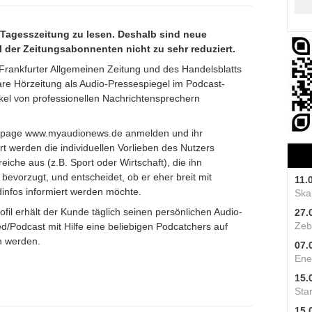
e Tagesszeitung zu lesen. Deshalb sind neue
l der Zeitungsabonnenten nicht zu sehr reduziert.
 Frankfurter Allgemeinen Zeitung und des Handelsblatts
re Hörzeitung als Audio-Pressespiegel im Podcast-
kel von professionellen Nachrichtensprechern
mepage www.myaudionews.de anmelden und ihr
rt werden die individuellen Vorlieben des Nutzers
iche aus (z.B. Sport oder Wirtschaft), die ihn
 bevorzugt, und entscheidet, ob er eher breit mit
11.
dinfos informiert werden möchte.
Skal
fil erhält der Kunde täglich seinen persönlichen Audio-
27.
Zeb
/Podcast mit Hilfe eine beliebigen Podcatchers auf
n werden.
07.
Ene
15.
Star
15.