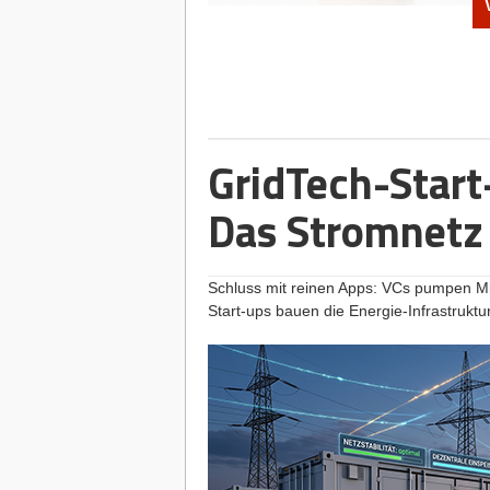
MeNotPause-Gründerin Dr. Saskia Appelhoff Foto: N
Viele Gründer*innen träumen von der 
Appelhoff
weiß, wie das geht: Als Head o
legendäre „Schrei vor Glück“-Kampagn
ihrem eigenen Start-up
MeNotPause
, e
sie bewusst einen anderen Weg. Statt M
GridTech-Start
pumpen, baut sie in einem oft ignorier
tiefes Vertrauen. Inzwischen erreicht 
Das Stromnetz 
StartingUp-Interview erklärt Saskia, war
treues Netzwerk mächtiger ist als eing
Community-Building machen.
Schluss mit reinen Apps: VCs pumpen Mil
Start-ups bauen die Energie-Infrastruktu
Das Interview
Sprung in die Ungewissheit
StartingUp:
Saskia, nach Top-Positione
Corporate-Komfortzone zu verlassen u
einzugehen?
Dr. Saskia Appelhoff:
Eigentlich zieht
dort sein, wo etwas gerade entsteht. Be