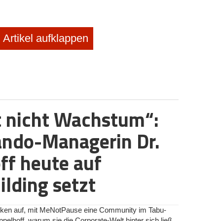
Artikel aufklappen
t nicht Wachstum“:
ndo-Managerin Dr.
ff heute auf
lding setzt
rken auf, mit MeNotPause eine Community im Tabu-
ppelhoff, warum sie die Corporate-Welt hinter sich ließ