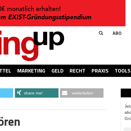
ABO
TTEL
MARKETING
GELD
RECHT
PRAXIS
TOOLS
share me!
weiterleiten
Jet
abo
ören
Grü