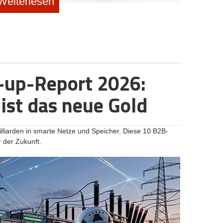
Weiterlesen
eda Jarabi
großen Reichweite und dem schnellen Hype.
Dr. Saskia
f Strategic Marketing bei Zalando prägte sie einst die
e und war später CMO beim FinTech Raisin. Doch mit
iner Plattform für Frauen in den Wechseljahren, wählt
illionenbudgets in reines Performance-Marketing zu
-up-Report 2026:
ten, von Tabus behafteten Markt auf Community und
sie damit eine Gemeinschaft von über 40.000 Frauen. Im
ist das neue Gold
um sie die Corporate-Welt hinter sich ließ, wieso ein
ekaufte Klicks und welche Fehler Start-ups beim
liarden in smarte Netze und Speicher. Diese 10 B2B-
r der Zukunft.
n bei Zalando und Raisin: Was war dein Auslöser, die
nd mit MeNotPause das volle Gründerrisiko
 sich das durch meine ganze Karriere: Ich wollte immer
i Zalando war ich Mitarbeiterin Nummer 70, bei Raisin