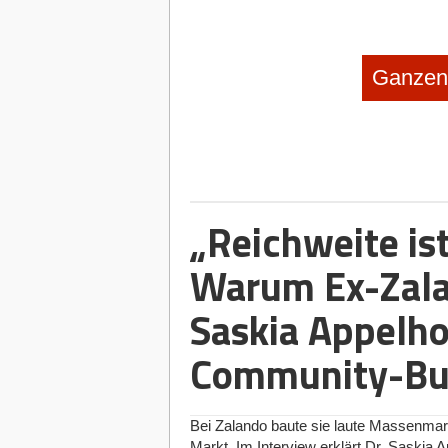
Ganzen 
„Reichweite is
Warum Ex-Zala
Saskia Appelho
Community-Bui
Bei Zalando baute sie laute Massenma
Markt. Im Interview erklärt Dr. Saskia A