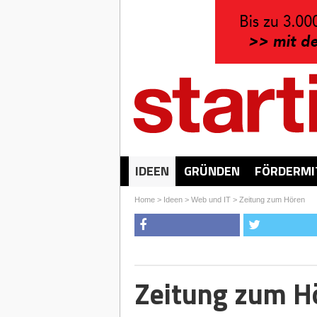
IDEEN
GRÜNDEN
FÖRDERMI
Home
>
Ideen
>
Web und IT
>
Zeitung zum Hören
Zeitung zum H