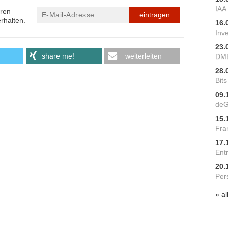
IAA
eren
eintragen
rhalten.
16.
Inv
23.
share me!
weiterleiten
DME
28.
Bit
09.
deG
15.
Fra
17.
Ent
20.
Per
» al