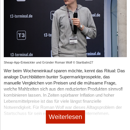
Sheap-App-Entwickler und Gründer Roman Wolf © Startbahn27
Wer beim Wocheneinkauf sparen möchte, kennt das Ritual: Das
analoge Durchblättern bunter Supermarktprospekte, das
manuelle Vergleichen von Preisen und die mühsame Frage,
welche Mahlzeiten sich aus den reduzierten Produkten sinnvoll
kombinieren lassen. In Zeiten spürbarer Inflation und hoher
Lebensmittelpreise ist das für viele längst finanzielle
Notwendigkeit. Für Roman Wolf war dieses Alltagsproblem der
Startschuss für sein erstes eigenes Tech-Unternehmen.
Weiterlesen
Als eines von sechs Kindern wuchs der Schüler in einem
Haushalt auf, in dem der Wocheneinkauf logistisch und finanziell