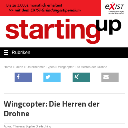
Rubriken
Home
>
Ideen
>
Unternehmer-Typen
>
Wingcopter: Die Herren der Drohne
Wingcopter: Die Herren der
Drohne
Autor: Theresa Sophie Breitsching