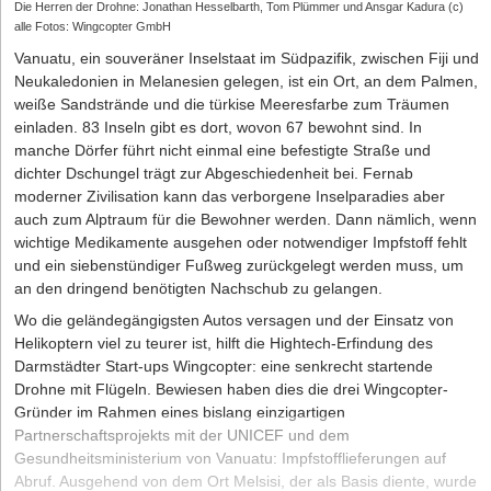
Die Herren der Drohne: Jonathan Hesselbarth, Tom Plümmer und Ansgar Kadura (c)
alle Fotos: Wingcopter GmbH
Vanuatu, ein souveräner Inselstaat im Süd­pazifik, zwischen Fiji und
Neukaledonien in Melanesien gelegen, ist ein Ort, an dem Palmen,
weiße Sandstrände und die türkise Meeresfarbe zum Träumen
einladen. 83 Inseln gibt es dort, wovon 67 bewohnt sind. In
manche Dörfer führt nicht einmal eine befestigte Straße und
dichter Dschungel trägt zur Abgeschiedenheit bei. Fernab
moderner Zivilisation kann das verborgene Inselpara­dies aber
auch zum Alptraum für die Bewohner werden. Dann nämlich, wenn
wichtige Medi­kamente ausgehen oder notwendiger Impfstoff fehlt
und ein siebenstündiger Fußweg zurückgelegt werden muss, um
an den dringend benötigten Nachschub zu gelangen.
Wo die geländegängigsten Autos versagen und der Einsatz von
Helikoptern viel zu teurer ist, hilft die Hightech-Erfindung des
Darmstädter Start-ups Wingcopter: eine senkrecht startende
Drohne mit Flügeln. Bewiesen haben dies die drei Wingcopter-
Gründer im Rahmen eines bislang einzigartigen
Partnerschaftsprojekts mit der UNICEF und dem
Gesundheitsministerium von Vanuatu: Impfstofflieferungen auf
Abruf. Ausgehend von dem Ort Melsisi, der als Basis diente, wurde