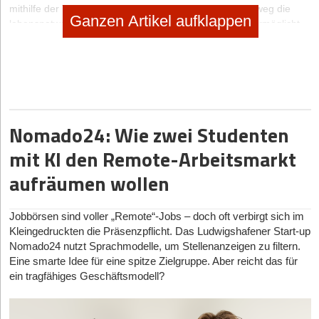
mithilfe der Transportdrohne über mehrere Monate hinweg die
Ganzen Artikel aufklappen
lebens­notwendige Impfung von Kindern in 19 Dörfern ermöglicht.
Nomado24: Wie zwei Studenten
mit KI den Remote-Arbeitsmarkt
aufräumen wollen
Jobbörsen sind voller „Remote“-Jobs – doch oft verbirgt sich im
Kleingedruckten die Präsenzpflicht. Das Ludwigshafener Start-up
Nomado24 nutzt Sprachmodelle, um Stellenanzeigen zu filtern.
Eine smarte Idee für eine spitze Zielgruppe. Aber reicht das für
Die Wingcopter-Drohne startet und landet wie ein Multicopter senkrecht auf kleinstem
ein tragfähiges Geschäftsmodell?
Raum und fliegt lange Strecken so effizient und schnell wie ein Flächenflugzeug. So
werden Reichweiten von bis zu 120 Kilometern und eine Geschwindigkeit von bis zu
240 Stundenkilometern ermöglicht