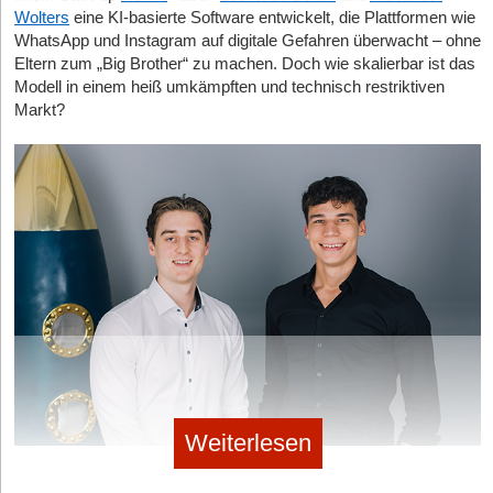
no subtitle
|
Geschäftsideen Mobilität, Auto, Verkehr
Wolters
eine KI-basierte Software entwickelt, die Plattformen wie
WhatsApp und Instagram auf digitale Gefahren überwacht – ohne
Digitaler Vorreiter: Wie Bootsschule1 die Sportboot-
Eltern zum „Big Brother“ zu machen. Doch wie skalierbar ist das
Ausbildung umkrempelt
Modell in einem heiß umkämpften und technisch restriktiven
Markt?
Weiterlesen
Helmit-Gründer Leonardo Benini und Alexander Wolters © Helmit