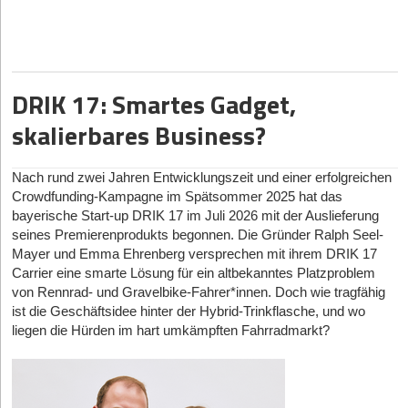
Leonardo und Alexander gehören selbst der Gen Z an und sind
mit jenen Plattformen aufgewachsen, die sie nun sicherer
machen wollen. Die beiden Gründer, die sich bereits seit dem
Kindergarten kennen, haben die Dynamiken von digitaler
Ausgrenzung und Belästigung am eigenen Leib erfahren:
DRIK 17: Smartes Gadget,
Leonardo war als Kind selbst Opfer von Cybermobbing. Wer nun
skalierbares Business?
glaubt, dieses Trauma sei der einzige Auslöser für die Gründung
der Helmit GmbH im Juli 2025 gewesen, irrt. „Der Auslöser war
keine Erfahrung, sondern eine Recherche“, stellt Leonardo Benini
Nach rund zwei Jahren Entwicklungszeit und einer erfolgreichen
klar. Das Gründer-Duo habe analysiert, was Eltern heute
Crowdfunding-Kampagne im Spätsommer 2025 hat das
tatsächlich zur Verfügung stehe, was jedoch meist nur auf App-
bayerische Start-up DRIK 17 im Juli 2026 mit der Auslieferung
Sperren oder Webfilter hinauslaufe. Der 23-Jährige wird deutlich:
seines Premierenprodukts begonnen. Die Gründer Ralph Seel-
„Das ist die falsche Antwort auf die richtige Sorge. Wenn ein Kind
Mayer und Emma Ehrenberg versprechen mit ihrem DRIK 17
nur noch zwei Stunden am Tag online ist, wird in diesen zwei
Carrier eine smarte Lösung für ein altbekanntes Platzproblem
Stunden nichts sicherer.“ Cybergrooming passiere schließlich
von Rennrad- und Gravelbike-Fahrer*innen. Doch wie tragfähig
nicht wegen zu viel Bildschirmzeit, sondern weil Erwachsene
ist die Geschäftsidee hinter der Hybrid-Trinkflasche, und wo
liegen die Hürden im hart umkämpften Fahrradmarkt?
unbemerkt Kontakt aufnehmen und die Kinder aus Scham
schweigen. Technisch möglich sei Helmit laut Benini ohnehin erst
seit kurzem, da kleine Sprachmodelle nun effizient genug seien,
um Kontext direkt und lokal auf dem Gerät zu verarbeiten. „Vor