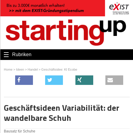
Rubriken
Home
>
Ideen
>
Handel
>
Geschäftsidee: KI Ecobe
Geschäftsideen Variabilität: der
wandelbare Schuh
Bausatz für Schuhe