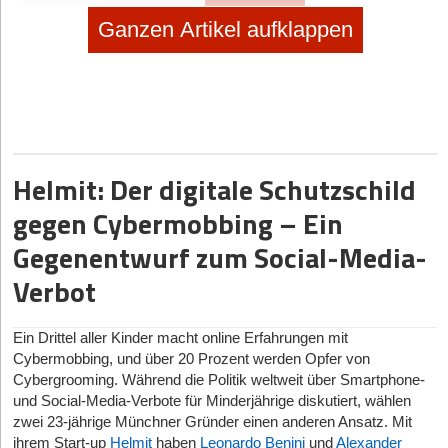
Ganzen Artikel aufklappen
Diese Artikel könnten Sie auch interessieren:
Helmit: Der digitale Schutzschild
sponsored
|
Online-Handel
gegen Cybermobbing – Ein
Regulierte Produkte online verkaufen: Was Gründer
Gegenentwurf zum Social-Media-
zu REACH, Produktsicherheit & Compliance wissen
müssen
Verbot
19.01.2026
|
Geschäftsideen Kinder und Familie
Ein Drittel aller Kinder macht online Erfahrungen mit
SPEIKI: das Spucktuch zum Anziehen
Cybermobbing, und über 20 Prozent werden Opfer von
Cybergrooming. Während die Politik weltweit über Smartphone-
no subtitle
|
Selbstständig machen
und Social-Media-Verbote für Minderjährige diskutiert, wählen
Selbstständig machen als Foodtrucker
zwei 23-jährige Münchner Gründer einen anderen Ansatz. Mit
ihrem Start-up
Helmit
haben
Leonardo Benini
und
Alexander