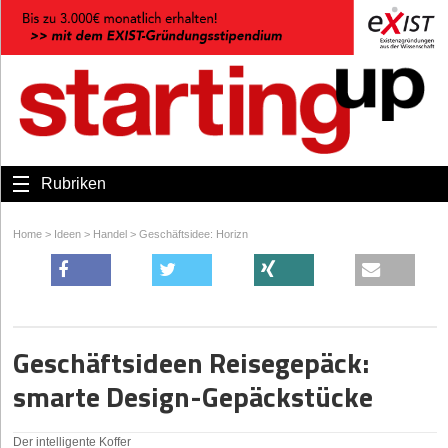
Rubriken
Home
>
Ideen
>
Handel
>
Geschäftsidee: Horizn
Geschäftsideen Reisegepäck:
smarte Design-Gepäckstücke
Der intelligente Koffer