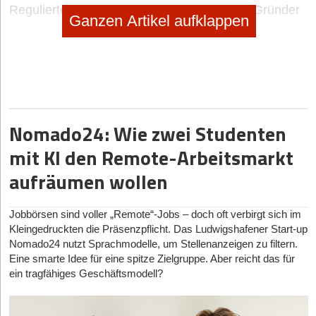
Regulierte Produkte online verkaufen: Was Gründer
Ganzen Artikel aufklappen
zu REACH, Produktsicherheit & Compliance wissen
müssen
19.01.2026
|
Geschäftsideen Kinder und Familie
SPEIKI: das Spucktuch zum Anziehen
Nomado24: Wie zwei Studenten
no subtitle
|
Selbstständig machen
Selbstständig machen als Foodtrucker
mit KI den Remote-Arbeitsmarkt
aufräumen wollen
no subtitle
|
Geschäftsideen Mobilität, Auto, Verkehr
Digitaler Vorreiter: Wie Bootsschule1 die Sportboot-
Jobbörsen sind voller „Remote“-Jobs – doch oft verbirgt sich im
Ausbildung umkrempelt
Kleingedruckten die Präsenzpflicht. Das Ludwigshafener Start-up
Nomado24 nutzt Sprachmodelle, um Stellenanzeigen zu filtern.
Eine smarte Idee für eine spitze Zielgruppe. Aber reicht das für
ein tragfähiges Geschäftsmodell?