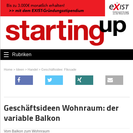
Rubriken
Home
>
Ideen
>
Handel
>
Geschäftsidee: Flissade
Geschäftsideen Wohnraum: der
variable Balkon
Vom Balkon zum Wohnraum