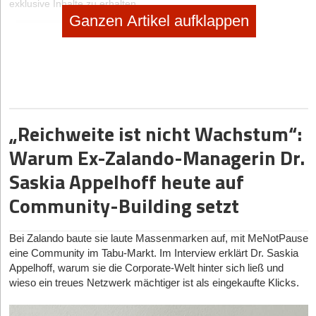
exklusive Inhalte zu erhalten.
Ganzen Artikel aufklappen
eintragen
„Reichweite ist nicht Wachstum“:
Diese Artikel könnten Sie auch interessieren:
Warum Ex-Zalando-Managerin Dr.
Saskia Appelhoff heute auf
sponsored
|
Online-Handel
Regulierte Produkte online verkaufen: Was Gründer
Community-Building setzt
zu REACH, Produktsicherheit & Compliance wissen
müssen
Bei Zalando baute sie laute Massenmarken auf, mit MeNotPause
eine Community im Tabu-Markt. Im Interview erklärt Dr. Saskia
19.01.2026
|
Geschäftsideen Kinder und Familie
Appelhoff, warum sie die Corporate-Welt hinter sich ließ und
SPEIKI: das Spucktuch zum Anziehen
wieso ein treues Netzwerk mächtiger ist als eingekaufte Klicks.
no subtitle
|
Selbstständig machen