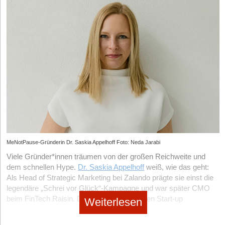
Selbstständig machen als Foodtrucker
no subtitle
|
Geschäftsideen Mobilität, Auto, Verkehr
Digitaler Vorreiter: Wie Bootsschule1 die Sportboot-
Ausbildung umkrempelt
MeNotPause-Gründerin Dr. Saskia Appelhoff Foto: Neda Jarabi
Viele Gründer*innen träumen von der großen Reichweite und
dem schnellen Hype.
Dr. Saskia Appelhoff
weiß, wie das geht:
Als Head of Strategic Marketing bei Zalando prägte sie einst die
legendäre „Schrei vor Glück“-Kampagne und war später CMO
beim FinTech Raisin. Doch mit ihrem eigenen Start-up
Weiterlesen
MeNotPause
, einer Plattform für Frauen in den Wechseljahren,
wählt sie bewusst einen anderen Weg. Statt Millionenbudgets in