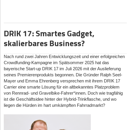
den Kontext jeder Anzeige liest und verifiziert, ob der Job zu 100
Prozent ortsunabhängig ausgeübt werden kann.
Doch wer braucht so eine spezialisierte Plattform überhaupt?
Schließlich finden sich viele echte Remote-Jobs im IT-Sektor, wo
DRIK 17: Smartes Gadget,
Fachkräfte sich ihre Stellen ohnehin aussuchen können. „Der
Einwand stimmt“, räumt Mitgründer Anton Petuchow
skalierbares Business?
unumwunden ein. „Senior-Entwicklerinnen und -Entwickler
bekommen drei Recruiter-Nachrichten pro Woche, die brauchen
uns nicht, und sie sind ausdrücklich nicht unser Fokus.“
Nach rund zwei Jahren Entwicklungszeit und einer erfolgreichen
Nomado24 zielt stattdessen auf die andere Hälfte des Remote-
Crowdfunding-Kampagne im Spätsommer 2025 hat das
Marktes ab: Berufe im Kund*innenservice, Vertriebsinnendienst,
bayerische Start-up DRIK 17 im Juli 2026 mit der Auslieferung
Marketing oder der Buchhaltung sowie Menschen, die einen
seines Premierenprodukts begonnen. Die Gründer Ralph Seel-
Nebenjob von zu Hause suchen. Hier gebe es echte
Mayer und Emma Ehrenberg versprechen mit ihrem DRIK 17
ortsunabhängige Stellen, aber die Kandidat*innen müssten selbst
Carrier eine smarte Lösung für ein altbekanntes Platzproblem
suchen. „Für sie ist eine Plattform, die aussortiert statt
von Rennrad- und Gravelbike-Fahrer*innen. Doch wie tragfähig
aufzublähen, ein spürbarer Unterschied“, betont Petuchow. Der
ist die Geschäftsidee hinter der Hybrid-Trinkflasche, und wo
geografische Fokus liege dabei klar auf dem deutschsprachigen
liegen die Hürden im hart umkämpften Fahrradmarkt?
Raum, da der globale englischsprachige Markt bereits gut
versorgt sei.
Die Nomado24-Datenanalyse im Fokus