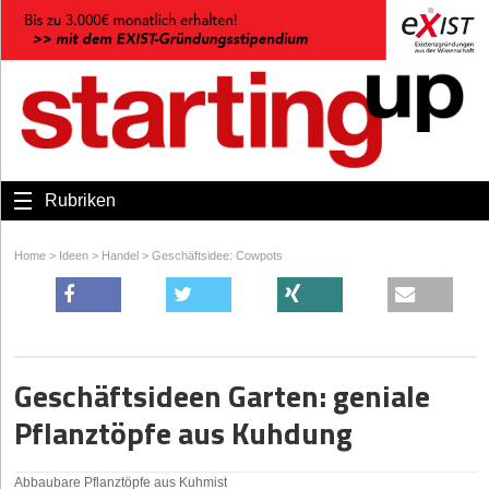
Rubriken
Home
>
Ideen
>
Handel
>
Geschäftsidee: Cowpots
Geschäftsideen Garten: geniale
Pflanztöpfe aus Kuhdung
Abbaubare Pflanztöpfe aus Kuhmist