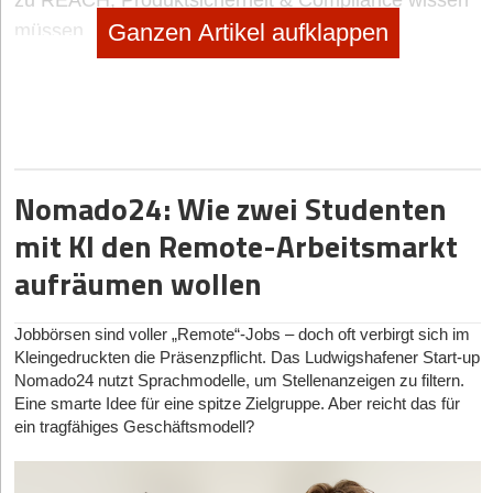
zu REACH, Produktsicherheit & Compliance wissen
Ganzen Artikel aufklappen
müssen
19.01.2026
|
Geschäftsideen Kinder und Familie
SPEIKI: das Spucktuch zum Anziehen
no subtitle
|
Selbstständig machen
Selbstständig machen als Foodtrucker
Nomado24: Wie zwei Studenten
no subtitle
|
Geschäftsideen Mobilität, Auto, Verkehr
mit KI den Remote-Arbeitsmarkt
Digitaler Vorreiter: Wie Bootsschule1 die Sportboot-
aufräumen wollen
Ausbildung umkrempelt
Jobbörsen sind voller „Remote“-Jobs – doch oft verbirgt sich im
Kleingedruckten die Präsenzpflicht. Das Ludwigshafener Start-up
Nomado24 nutzt Sprachmodelle, um Stellenanzeigen zu filtern.
Eine smarte Idee für eine spitze Zielgruppe. Aber reicht das für
ein tragfähiges Geschäftsmodell?