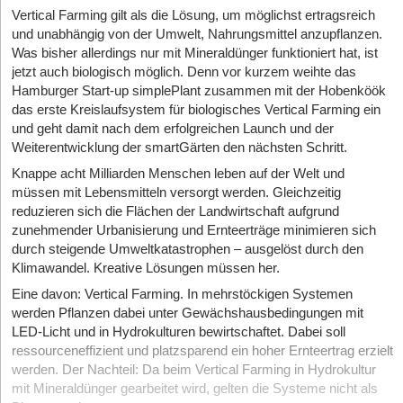
Vertical Farming gilt als die Lösung, um möglichst ertragsreich
und unabhängig von der Umwelt, Nahrungsmittel anzupflanzen.
Was bisher allerdings nur mit Mineraldünger funktioniert hat, ist
jetzt auch biologisch möglich. Denn vor kurzem weihte das
Hamburger Start-up simplePlant zusammen mit der Hobenköök
das erste Kreislaufsystem für biologisches Vertical Farming ein
und geht damit nach dem erfolgreichen Launch und der
Weiterentwicklung der smartGärten den nächsten Schritt.
Knappe acht Milliarden Menschen leben auf der Welt und
müssen mit Lebensmitteln versorgt werden. Gleichzeitig
reduzieren sich die Flächen der Landwirtschaft aufgrund
zunehmender Urbanisierung und Ernteerträge minimieren sich
durch steigende Umweltkatastrophen – ausgelöst durch den
Klimawandel. Kreative Lösungen müssen her.
Eine davon: Vertical Farming. In mehrstöckigen Systemen
werden Pflanzen dabei unter Gewächshausbedingungen mit
LED-Licht und in Hydrokulturen bewirtschaftet. Dabei soll
ressourceneffizient und platzsparend ein hoher Ernteertrag erzielt
werden. Der Nachteil: Da beim Vertical Farming in Hydrokultur
mit Mineraldünger gearbeitet wird, gelten die Systeme nicht als