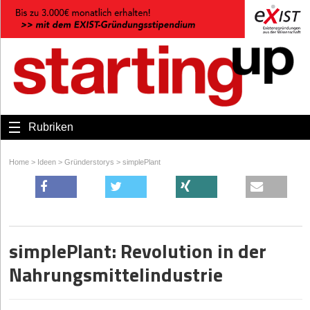
Rubriken
Home
>
Ideen
>
Gründerstorys
>
simplePlant
simplePlant: Revolution in der
Nahrungsmittelindustrie