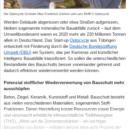
Die Optocycle-Gründer Max-Frederick Gerken und Lars Wolff © Optocycle
Werden Gebäude abgerissen oder etwa Straßen aufgerissen,
bleiben sogenannte mineralische Bauabfälle zurück – laut dem
Umweltbundesamt waren es 2020 mehr als 220 Millionen Tonnen
allein in Deutschland. Das Start-up
Optocycle
aus Tübingen
entwickelt mit Förderung durch die
Deutsche Bundesstiftung
Umwelt (DBU)
ein System, das per Kameras und künstlicher
Intelligenz Bauabfälle klassifiziert. So sollen die unterschiedlichen
Bestandteile des Bauschutts besser voneinander getrennt und
dadurch effektiver wiederverwertet werden können.
Potenzial stofflicher Wiederverwertung von Bauschutt mehr
ausschöpfen
Beton, Ziegel, Keramik, Kunststoff und Metall: Bauschutt besteht
aus vielen verschiedenen Materialien, sogenannten Stoff-
Fraktionen. Deren Herstellung kostet Ressourcen sowie Energie
und verursacht erhebliche klimaschädliche Treibhausgase
(THG). „Allein auf die Zementproduktion – ein wichtiger
Bestandteil von Beton – entfallen derzeit etwa acht Prozent der