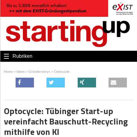
Rubriken
Home
>
Ideen
>
Gründerstorys
>
Optocycle
Optocycle: Tübinger Start-up
vereinfacht Bauschutt-Recycling
mithilfe von KI