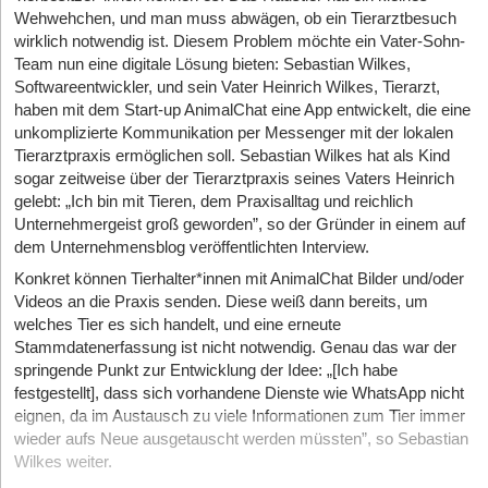
Wehwehchen, und man muss abwägen, ob ein Tierarztbesuch
wirklich notwendig ist. Diesem Problem möchte ein Vater-Sohn-
Team nun eine digitale Lösung bieten: Sebastian Wilkes,
Softwareentwickler, und sein Vater Heinrich Wilkes, Tierarzt,
haben mit dem Start-up AnimalChat eine App entwickelt, die eine
unkomplizierte Kommunikation per Messenger mit der lokalen
Tierarztpraxis ermöglichen soll. Sebastian Wilkes hat als Kind
sogar zeitweise über der Tierarztpraxis seines Vaters Heinrich
gelebt: „Ich bin mit Tieren, dem Praxisalltag und reichlich
Unternehmergeist groß geworden”, so der Gründer in einem auf
dem Unternehmensblog veröffentlichten Interview.
Konkret können Tierhalter*innen mit AnimalChat Bilder und/oder
Videos an die Praxis senden. Diese weiß dann bereits, um
welches Tier es sich handelt, und eine erneute
Stammdatenerfassung ist nicht notwendig. Genau das war der
springende Punkt zur Entwicklung der Idee: „[Ich habe
festgestellt], dass sich vorhandene Dienste wie WhatsApp nicht
eignen, da im Austausch zu viele Informationen zum Tier immer
wieder aufs Neue ausgetauscht werden müssten”, so Sebastian
Wilkes weiter.