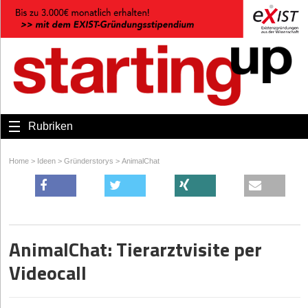
Rubriken
Home
>
Ideen
>
Gründerstorys
>
AnimalChat
AnimalChat: Tierarztvisite per
Videocall