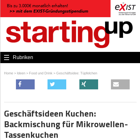
Rubriken
Home
>
Ideen
>
Food und Drink
>
Geschäftsidee: Tüpfelchen
Geschäftsideen Kuchen:
Backmischung für Mikrowellen-
Tassenkuchen