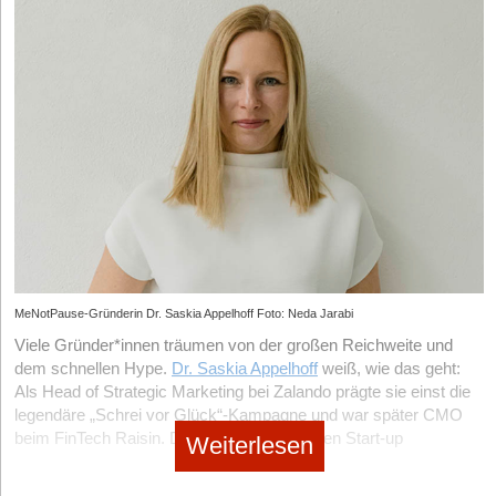
MeNotPause-Gründerin Dr. Saskia Appelhoff Foto: Neda Jarabi
Viele Gründer*innen träumen von der großen Reichweite und
dem schnellen Hype.
Dr. Saskia Appelhoff
weiß, wie das geht:
Als Head of Strategic Marketing bei Zalando prägte sie einst die
legendäre „Schrei vor Glück“-Kampagne und war später CMO
beim FinTech Raisin. Doch mit ihrem eigenen Start-up
Weiterlesen
MeNotPause
, einer Plattform für Frauen in den Wechseljahren,
wählt sie bewusst einen anderen Weg. Statt Millionenbudgets in