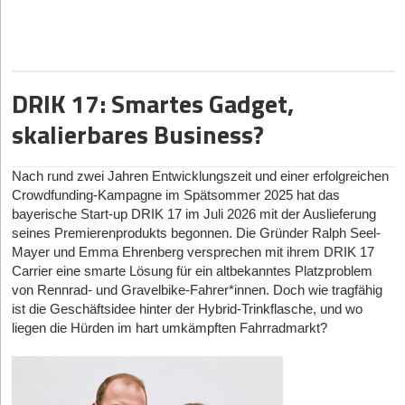
reines Performance-Marketing zu pumpen, baut sie in einem oft
ignorierten, von Tabus behafteten Markt auf Community und
tiefes Vertrauen. Inzwischen erreicht sie damit eine
Gemeinschaft von über 40.000 Frauen. Im StartingUp-Interview
erklärt Saskia, warum sie die Corporate-Welt hinter sich ließ,
DRIK 17: Smartes Gadget,
wieso ein treues Netzwerk mächtiger ist als eingekaufte Klicks
skalierbares Business?
und welche Fehler Start-ups beim Community-Building machen.
Das Interview
Nach rund zwei Jahren Entwicklungszeit und einer erfolgreichen
Sprung in die Ungewissheit
Crowdfunding-Kampagne im Spätsommer 2025 hat das
StartingUp:
bayerische Start-up DRIK 17 im Juli 2026 mit der Auslieferung
Saskia, nach Top-Positionen bei Zalando und
Raisin: Was war dein Auslöser, die Corporate-Komfortzone zu
seines Premierenprodukts begonnen. Die Gründer Ralph Seel-
verlassen und mit MeNotPause das volle Gründerrisiko
Mayer und Emma Ehrenberg versprechen mit ihrem DRIK 17
einzugehen?
Carrier eine smarte Lösung für ein altbekanntes Platzproblem
von Rennrad- und Gravelbike-Fahrer*innen. Doch wie tragfähig
Dr. Saskia Appelhoff:
Eigentlich zieht sich das durch meine
ist die Geschäftsidee hinter der Hybrid-Trinkflasche, und wo
ganze Karriere: Ich wollte immer dort sein, wo etwas gerade
liegen die Hürden im hart umkämpften Fahrradmarkt?
entsteht. Bei Zalando war ich Mitarbeiterin Nummer 70, bei
Raisin Founding CMO – da war „wenig corporate“. Ich habe in
beiden Unternehmen erlebt, welche besondere Dynamik
entsteht, wenn noch nicht alles festgelegt ist und man selbst sehr