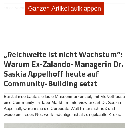
Ganzen Artikel aufklappen
19.01.2026
|
Geschäftsideen Kinder und Familie
SPEIKI: das Spucktuch zum Anziehen
no subtitle
|
Selbstständig machen
Selbstständig machen als Foodtrucker
no subtitle
|
Geschäftsideen Mobilität, Auto, Verkehr
„Reichweite ist nicht Wachstum“:
Digitaler Vorreiter: Wie Bootsschule1 die Sportboot-
Warum Ex-Zalando-Managerin Dr.
Ausbildung umkrempelt
Saskia Appelhoff heute auf
Community-Building setzt
Bei Zalando baute sie laute Massenmarken auf, mit MeNotPause
eine Community im Tabu-Markt. Im Interview erklärt Dr. Saskia
Appelhoff, warum sie die Corporate-Welt hinter sich ließ und
wieso ein treues Netzwerk mächtiger ist als eingekaufte Klicks.