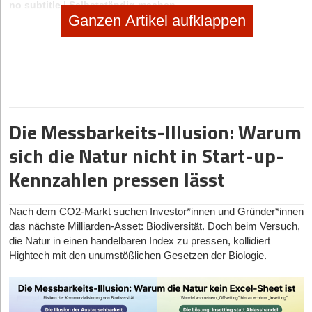
no subtitle
|
Selbstständig machen
Ganzen Artikel aufklappen
Selbstständig machen als Foodtrucker
no subtitle
|
Geschäftsideen Mobilität, Auto, Verkehr
Digitaler Vorreiter: Wie Bootsschule1 die Sportboot-
Ausbildung umkrempelt
Die Messbarkeits-Illusion: Warum
sich die Natur nicht in Start-up-
Kennzahlen pressen lässt
Nach dem CO
2
-Markt suchen Investor*innen und Gründer*innen
das nächste Milliarden-Asset: Biodiversität. Doch beim Versuch,
die Natur in einen handelbaren Index zu pressen, kollidiert
Hightech mit den unumstößlichen Gesetzen der Biologie.