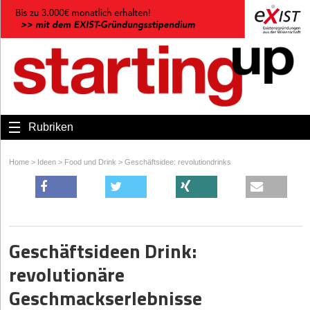
Rubriken
Home
>
Ideen
>
Food und Drink
>
Geschäftsidee: revolutiondrinks
Geschäftsideen Drink:
revolutionäre
Geschmackserlebnisse