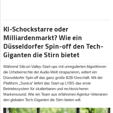
der Investor*innen ist rein, die Excel-Tabelle der
Nachhaltigkeitsabteilung leuchtet grün.
Doch genau in dieser grünen Zelle der Tabelle offenbart sich der
fundamentale Denkfehler eines aufstrebenden Marktes. Beim
klassischen Klimaschutz funktioniert diese Ausgleichslogik. Eine
KI-Schockstarre oder
Tonne CO
2
, die in Brandenburg ausgestoßen wird, ist
Milliardenmarkt? Wie ein
physikalisch identisch mit einer Tonne CO
2
, die in Spanien aus
der Luft gesaugt wird. Dem Klima ist die Geografie egal, die
Düsseldorfer Spin-off den Tech-
Währung ist universell austauschbar.
Giganten die Stirn bietet
Die Natur lässt sich aber nicht in ein globales Hauptbuch
pressen. Man kann den Lebensraum der brandenburgischen
Rotbauchunke nicht durch eine iberische Eidechse ausgleichen.
Während Silicon-Valley-Start-ups mit unregulierten Algorithmen
Wer Jaguare mit Regenwürmern vergleicht, verliert. Dennoch
die Urheberrechte der Audio-Welt strapazieren, wittert ein
arbeiten Dutzende europäische NatureTech-Start-ups aktuell
Düsseldorfer Spin-off das ganz große B2B-Geschäft. Mit der
genau daran: Sie nutzen Drohnen, Umwelt-DNA und Bioakustik-
Plattform „Sonica“ liefert das Start-up LYBS das erste
KIs, um die unendliche Komplexität eines Ökosystems in eine
Betriebssystem für skalierbaren und rechtssicheren
einzige, handelbare Finanzkennzahl zu übersetzen.
Markensound. Wie ein Team aus erfahrenen Agentur-Veteranen
Es ist der ambitionierte Versuch der Tech-Branche, das
den globalen Tech-Giganten die Stirn bieten will.
Unmessbare messbar zu machen – und er droht zu einer
gigantischen Illusion zu werden.