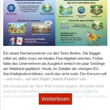
Ein neues Rechenzentrum vor den Toren Berlins. Die Bagger
rollen an, dafür muss ein lokales Feuchtgebiet weichen. Früher
hätte das Unternehmen als Ausgleich einfach ein paar Setzlinge
am Waldrand gepflanzt. Heute, im Zeitalter der strengen EU-
Nachhaltigkeitsrichtlinien, reicht das nicht mehr. Der Konzern will
– und muss – auf dem Papier „Nature Positive“ sein.
Die Lösung aus der Tech-Welt scheint elegant: „Mit einem Klick
kauft das Unternehmen sogenannte
Biodiversity Credits
bei
einem der gehypten neuen Nature-Tech-Start-ups. Die Investition
Weiterlesen
fließt in den Schutz eines ausgetrockneten Pinienwaldes in
Andalusien, der mit Sensoren überwacht wird. Das Gewissen