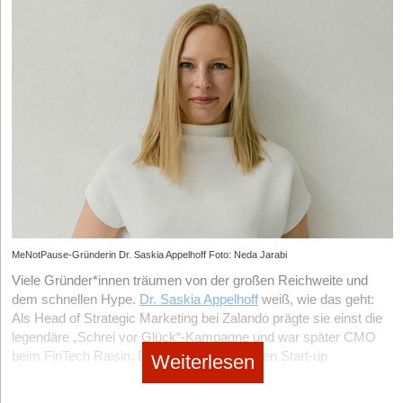
MeNotPause-Gründerin Dr. Saskia Appelhoff Foto: Neda Jarabi
Viele Gründer*innen träumen von der großen Reichweite und
dem schnellen Hype.
Dr. Saskia Appelhoff
weiß, wie das geht:
Als Head of Strategic Marketing bei Zalando prägte sie einst die
legendäre „Schrei vor Glück“-Kampagne und war später CMO
beim FinTech Raisin. Doch mit ihrem eigenen Start-up
Weiterlesen
MeNotPause
, einer Plattform für Frauen in den Wechseljahren,
wählt sie bewusst einen anderen Weg. Statt Millionenbudgets in