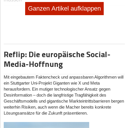
Ganzen Artikel aufklappen
19.01.2026
|
Geschäftsideen Kinder und Familie
SPEIKI: das Spucktuch zum Anziehen
no subtitle
|
Selbstständig machen
Selbstständig machen als Foodtrucker
Reflip: Die europäische Social-
no subtitle
|
Geschäftsideen Mobilität, Auto, Verkehr
Digitaler Vorreiter: Wie Bootsschule1 die Sportboot-
Media-Hoffnung
Ausbildung umkrempelt
Mit eingebautem Faktencheck und anpassbaren Algorithmen will
ein Stuttgarter Uni-Projekt Giganten wie X und Meta
herausfordern. Ein mutiger technologischer Ansatz gegen
Desinformation – doch die langfristige Tragfähigkeit des
Geschäftsmodells und gigantische Markteintrittsbarrieren bergen
weiterhin Risiken, auch wenn die Macher bereits konkrete
Lösungsansätze für die Zukunft präsentieren.