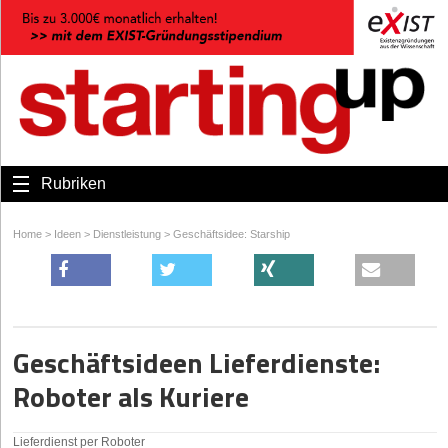
Rubriken
Home
>
Ideen
>
Dienstleistung
>
Geschäftsidee: Starship
Geschäftsideen Lieferdienste:
Roboter als Kuriere
Lieferdienst per Roboter