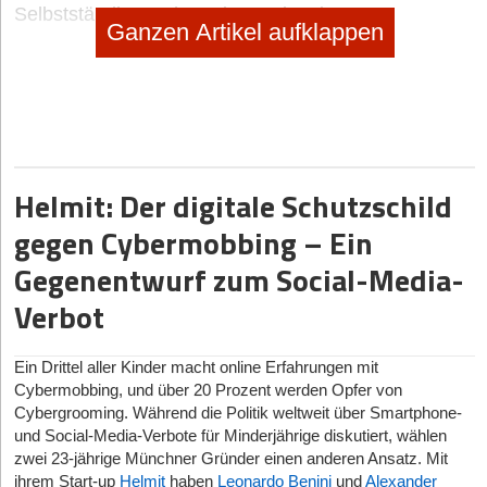
Selbstständig machen als Foodtrucker
Ganzen Artikel aufklappen
no subtitle
|
Geschäftsideen Mobilität, Auto, Verkehr
Digitaler Vorreiter: Wie Bootsschule1 die Sportboot-
Ausbildung umkrempelt
Helmit: Der digitale Schutzschild
gegen Cybermobbing – Ein
Gegenentwurf zum Social-Media-
Verbot
Ein Drittel aller Kinder macht online Erfahrungen mit
Cybermobbing, und über 20 Prozent werden Opfer von
Cybergrooming. Während die Politik weltweit über Smartphone-
und Social-Media-Verbote für Minderjährige diskutiert, wählen
zwei 23-jährige Münchner Gründer einen anderen Ansatz. Mit
ihrem Start-up
Helmit
haben
Leonardo Benini
und
Alexander