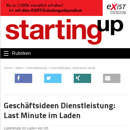
Rubriken
Home
>
Ideen
>
Dienstleistung
>
Geschäftsidee: lastminute-dealz
Geschäftsideen Dienstleistung:
Last Minute im Laden
Lastminute im Laden vor Ort