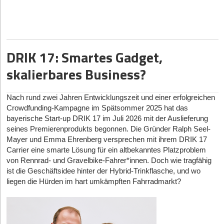
Leonardo und Alexander gehören selbst der Gen Z an und sind
mit jenen Plattformen aufgewachsen, die sie nun sicherer
machen wollen. Die beiden Gründer, die sich bereits seit dem
Kindergarten kennen, haben die Dynamiken von digitaler
Ausgrenzung und Belästigung am eigenen Leib erfahren:
DRIK 17: Smartes Gadget,
Leonardo war als Kind selbst Opfer von Cybermobbing. Wer nun
skalierbares Business?
glaubt, dieses Trauma sei der einzige Auslöser für die Gründung
der Helmit GmbH im Juli 2025 gewesen, irrt. „Der Auslöser war
keine Erfahrung, sondern eine Recherche“, stellt Leonardo Benini
Nach rund zwei Jahren Entwicklungszeit und einer erfolgreichen
klar. Das Gründer-Duo habe analysiert, was Eltern heute
Crowdfunding-Kampagne im Spätsommer 2025 hat das
tatsächlich zur Verfügung stehe, was jedoch meist nur auf App-
bayerische Start-up DRIK 17 im Juli 2026 mit der Auslieferung
Sperren oder Webfilter hinauslaufe. Der 23-Jährige wird deutlich:
seines Premierenprodukts begonnen. Die Gründer Ralph Seel-
„Das ist die falsche Antwort auf die richtige Sorge. Wenn ein Kind
Mayer und Emma Ehrenberg versprechen mit ihrem DRIK 17
nur noch zwei Stunden am Tag online ist, wird in diesen zwei
Carrier eine smarte Lösung für ein altbekanntes Platzproblem
Stunden nichts sicherer.“ Cybergrooming passiere schließlich
von Rennrad- und Gravelbike-Fahrer*innen. Doch wie tragfähig
nicht wegen zu viel Bildschirmzeit, sondern weil Erwachsene
ist die Geschäftsidee hinter der Hybrid-Trinkflasche, und wo
liegen die Hürden im hart umkämpften Fahrradmarkt?
unbemerkt Kontakt aufnehmen und die Kinder aus Scham
schweigen. Technisch möglich sei Helmit laut Benini ohnehin erst
seit kurzem, da kleine Sprachmodelle nun effizient genug seien,
um Kontext direkt und lokal auf dem Gerät zu verarbeiten. „Vor