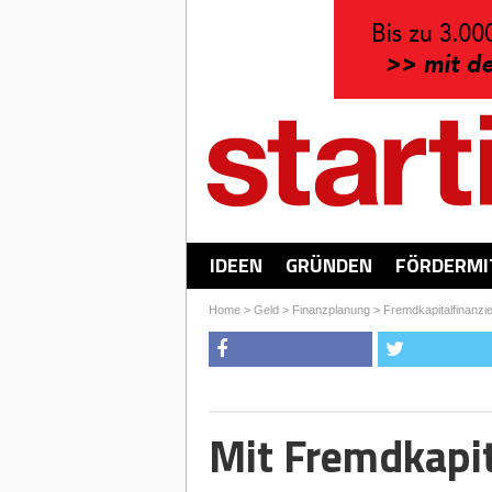
IDEEN
GRÜNDEN
FÖRDERMI
Home
>
Geld
>
Finanzplanung
>
Fremdkapitalfinanzie
Mit Fremdkapi