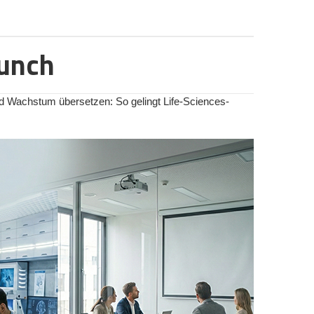
heidest, musst du wissen, welches Modell zu deiner
ktur:
Start-ups brauchen Agilität und Pivot-Bereitschaft.
tschland dominieren vor allem zwei Ausprägungen:
h durch Vetorechte oder strategische
enleistungsbasiert):
Es besteht immer die Gefahr, dass der Corporate-
Das klassische Modell.
 damit du eine Idee umsetzen kannst. Als Dankeschön
aunch
eschleuniger wirkt.
 (oft rabattiert) vor dem offiziellen Marktstart. Perfekt
eren
eintragen
nitialkapital stellt, die Patente einbringt und die
r kreative Projekte.
rhalten.
ne Gründungsteams oft nur ein Bruchteil der Anteile. Eine
wdinvesting):
Hier sammelst du echtes Risikokapital
ung) kann jedoch spätere VC-Runden massiv erschweren,
d Wachstum übersetzen: So gelingt Life-Sciences-
*innen") investieren in dein Unternehmen und erhalten
Gründer*innen mit signifikanten Anteilen sehen wollen.
gung (oft über partiarische Nachrangdarlehen) oder
share me!
weiterleiten
ierbare Start-ups, die bereits erste Umsätze machen
ie, wenn das Start-up scheitert oder sich vom
nd gründungsfreundliche IP-Transfer-Bedingungen wird
s Inkubators.
based Crowdfunding
ssieren:
ACH-Region)
, nicht für Software-Shootingstars
lattform im deutschsprachigen Raum. Wer eine starke
 Software-SaaS-Bereich ist das Angebot von Bosch
 dem Algorithmus oder Neustart in die
richtig.
er genügen klassische VCs und die eigene Agilität. Wer
– sei es in der industriellen Dekarbonisierung oder der
2026:
Lange Zeit finanzierte sich Startnext über eine
enormen Hardware- und Kapital-Bottleneck. Die
eändert! Inzwischen gibt es feste Gebührenstaffelungen.
isch hoch.
tart-ups, Kreative) fallen nun je nach Leistungspaket 8
markt? Wie ein Düsseldorfer Spin-off den
mium) Provision bei Projekterfolg an.
nn das Angebot von Bosch ein echter Katalysator sein.
n Patentbibliotheken und industrieller Skalierung senkt
te, regionale Start-ups und Kreativwirtschaft.