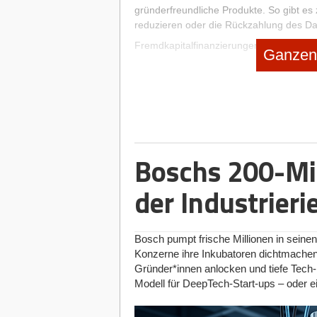
gründerfreundliche Produkte. So gibt es 
reduzieren oder die Rückzahlung des Darl
Fremdkapitalfinanzierungen bieten folgend
Ganzen 
Start-ups müssen weder Gesellschaf
teilen.
Gründer behalten die volle Entscheid
Investoren rechtfertigen zu müssen.
Der Cap Table lässt mehr Spielraum 
Fremdkapitalgeber partizipieren n
Boschs 200-Mi
ein Interesse an nachhaltigem und p
der Industrieri
Learning #1:
Gerade junge Start-ups mi
Möglichkeiten einer Bankfinanzierung prü
(hohe Privathaftung, lange Rückzahlung
Bosch pumpt frische Millionen in seine
werden. Im Silicon Valley ist Venture Deb
Konzerne ihre Inkubatoren dichtmachen,
Vormarsch.
Gründer*innen anlocken und tiefe Tech
Modell für DeepTech-Start-ups – oder 
Wie Start-ups sich eine Bankfinanzie
Start-ups sollten sich bei der Bewerbung 