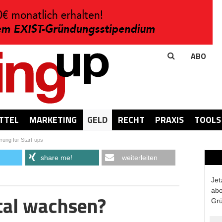
ABO
TTEL
MARKETING
GELD
RECHT
PRAXIS
TOOLS
rung für Start-ups
share me!
weiterleiten
Jet
abo
tal wachsen?
Grü