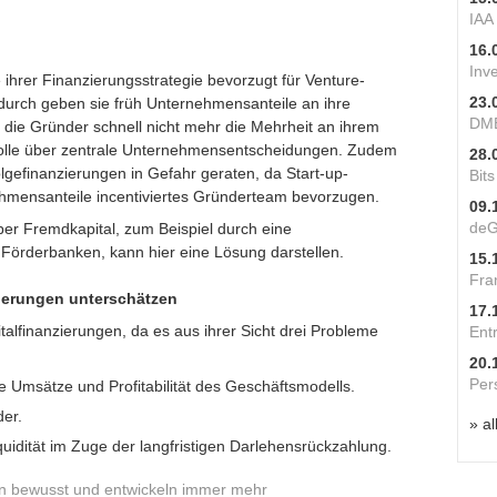
IAA
16.
Inv
 ihrer Finanzierungsstrategie bevorzugt für Venture-
23.
durch geben sie früh Unternehmensanteile an ihre
DME
 die Gründer schnell nicht mehr die Mehrheit an ihrem
rolle über zentrale Unternehmensentscheidungen. Zudem
28.
efinanzierungen in Gefahr geraten, da Start-up-
Bit
ehmensanteile incentiviertes Gründerteam bevorzugen.
09.
deG
ber Fremdkapital, zum Beispiel durch eine
r Förderbanken, kann hier eine Lösung darstellen.
15.
Fra
zierungen unterschätzen
17.
alfinanzierungen, da es aus ihrer Sicht drei Probleme
Ent
20.
Per
msätze und Profitabilität des Geschäftsmodells.
er.
» al
uidität im Zuge der langfristigen Darlehensrückzahlung.
en bewusst und entwickeln immer mehr