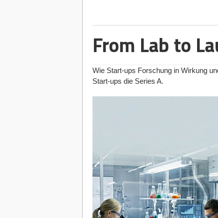
Bevor du dich für eine Plattform entsc
Geschwindigkeit vs. Konzernstru
aktuellen Start-up-Phase passt. In Deu
Konzerne hingegen neigen dazu, sic
Hat Ihnen der Artikel gefallen?
Reward-based Crowdfunding (Geg
Kontrollmechanismen abzusichern. 
Unterstützer*innen geben dir Geld,
From Lab to L
Partner eher als Bremse denn als B
erhalten sie meist das fertige Produkt
Dann melden Sie sich kostenlos für uns
Die Cap-Table-Falle:
Wenn Bosch das I
für B2C-Produkte, Tech-Gadgets ode
Newsletter
an, um exklusive Inhalte zu e
Infrastruktur liefert, bleibt für exter
Equity-based Crowdfunding (Cro
„schiefe“ Cap Table (Kapitalverteil
Wie Start-ups Forschung in Wirkung un
ein. Die Geldgeber ("Crowd-Investor
da externe Investor*innen motivierte 
im Gegenzug eine finanzielle Beteili
Start-ups die Series A.
Unternehmensanteile. Ideal für skal
IP-Rechte:
Wem gehört die Technolog
und wachsen wollen.
Konzern lösen will? Ohne saubere u
jedes Venture zum Gefangenen seine
Die besten Plattformen für Reward-
Diese Artikel könnten Sie auch intere
1. Startnext
(der Platzhirsch in der D
Unser Fazit: Ein Deal für Heavy-Tech
07.08.2026
|
Strategien
Startnext ist die mit Abstand größte P
Für Gründer*innen im B2C- oder reinen
Selbständig mit Ü50: Flucht vor
lokale Community aufbauen will, ist hier 
Business Innovations uninteressant; hi
Freiheit?
jedoch im DeepTech-Sektor gründen will 
Achtung, neues Gebührenmodell 
Medizintechnik –, steht oft vor einem 
freiwillige Provision. Das hat sich g
06.08.2026
|
Gründerstorys
Entwicklungskosten sind hier astronom
Für das "klassische Crowdfunding" (S
KI-Schockstarre oder Milliarden
% (Basis), 11 % (Pro) oder 14 % (Pre
In genau diesen „Hard Tech2-Feldern ka
Tech-Giganten die Stirn bietet
Der Zugang zu einer der weltweit größte
Fokus:
Nachhaltigkeit, soziale Projek