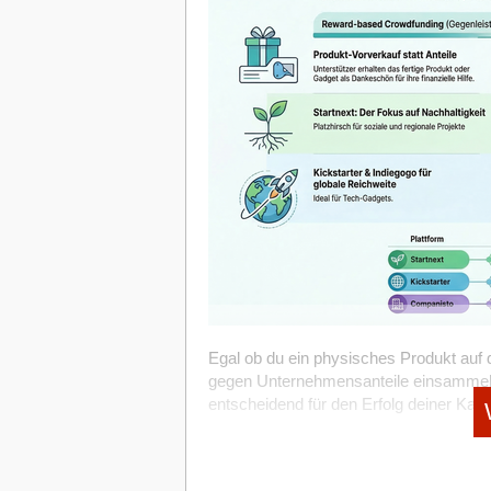
Gegen den „CVB-Winter“
Mit heute 170 fast ausschließlich remot
hat WILDLING Shoes im Jahr 2019 150.0
Dass Bosch genau jetzt diese Summen l
2016 jährlich um 100 Prozent – gänzlich 
aktuellen „CVB-Winter“. Viele Konzern-I
Finanzierungsstrategie des Start-ups fu
Geduld des Mutterkonzerns, quälend l
Startgeld und einer Crowdfunding-Kampa
inhaltlichen Fesselung an das Bestands
Anna Yonas Ziel ist es, langfristig ein p
Bosch versucht, diese strukturellen Fe
aber gleichzeitig weiterhin die volle Kon
Märkten jenseits des Kerngeschäfts liegt
dazu: „Ich bin froh, den Weg über die Ba
Außenwelt: Die Zusammenarbeit mit ext
Freiheit, alle unternehmerischen Entsc
Zugang zu Ökosystemen verbessern und 
treffen und organisch zu wachsen – ohn
Ventures sollen bis zur Investment Rea
Investments. Dass dieser Spin-off-Ansat
Learning #3:
Auch für junge Start-ups s
Exit des Corporate-Start-ups Bosch A
nachhaltigem Wachstum und unternehmer
hervorging und zum Jahreswechsel 202
verkauft wurde.
Die Autoren:
Egal ob du ein physisches Produkt auf
Hannah Göbbels ist Market
Startup-Accelerator von Gründern für Gr
gegen Unternehmensanteile einsammeln m
Wo liegt der Haken für Gründer*inne
Marion Poschen ist Firmenkundenbetreue
entscheidend für den Erfolg deiner Kam
Trotz dieser Erfolge hat das Modell Tüc
bei der
Plattformen in Deutschland für das Jahr
Volksbank Köln Bonn
.
für externe Gründer*innen lautet: Wie u
Michael Voigt verantwortet die Aktivitä
Reward-based vs. Equity-based: Die
entscheidende IP-Zugang (Patente, Tech
Deutschen Bank
.