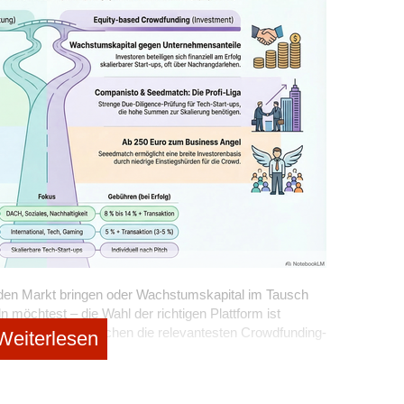
e arbeitenden Mitarbeitern (auch schon vor COVID-19),
00 Paar Schuhe verkauft. Das Unternehmen wächst seit
ockermacht, ist ein starkes Signal gegen den
ohne Risiko­kapital oder Investoren. Die anfängliche
nkubatoren scheitern traditionell an der mangelnden
ßte auf zwei Säulen: einer Bankfinanzierung über das KfW
angsamen Freigabeprozessen oder einer zu engen
gne über Kickstarter.
geschäft.
rofitables Wachstum für ihr Unternehmen sicherzustellen,
hler zu umgehen, indem der Fokus explizit auf neuen
trolle über ihr Unternehmen zu behalten. Anna erklärt
. Zudem öffnet sich die Einheit gezielt für die
nkfinanzierung gegangen zu sein. Sie bietet mir die
ernen Venture Studios und Investor*innen soll den
heidungen nach meinen eigenen Werten und Prinzipien zu
vor allem zusätzliches Kapital mobilisieren. Die
e Druck durch VC-Investoren.“
diness begleitet werden und setzen dabei auf Co-
z Früchte tragen kann, zeigte unlängst der erfolgreiche
ind Bankfinanzierungen ein relevanter Hebel zu
dvanced Ceramics, das aus dem Bosch-Inkubator
ischer Freiheit, wie WILDLING Shoes zeigt.
5/2026 an den japanischen Anlagenbauer Sintokogio
 den Markt bringen oder Wachstumskapital im Tausch
ing Venture Asso­ciate beim
xdeck
, Deutschlands erstem
ünder.
öchtest – die Wahl der richtigen Plattform ist
n?
rin im Bereich Existenzgründung und digitale Start-ups
pagne. Wir vergleichen die relevantesten Crowdfunding-
Weiterlesen
ken, die man kritisch prüfen muss. Die zentrale Frage
 2026 und zeigen dir, wo die versteckten Kosten liegen.
nabhängig kann ein Start-up wirklich agieren, wenn der
ten von Startups@Germany in der Region West der
 zwei Welten des Crowdfundings
nologie) vom Mutterkonzern kontrolliert wird?