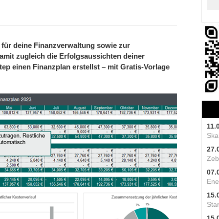
l für deine Finanzverwaltung sowie zur
damit zugleich die Erfolgsaussichten deiner
p einen Finanzplan erstellst – mit Gratis-Vorlage
11.
Skal
27.
Zeb
07.
Ene
15.
Star
15.