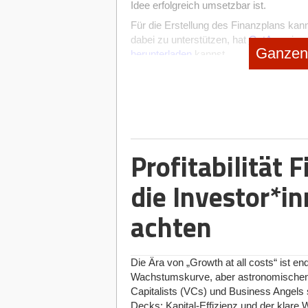
Idee erfolgreich umsetzbar ist.
Für die Erstellung des Finanzplans kan
dabei zu unterstützen, hat
GetApp
eine 
Ganzen 
herunterladen
kannst.
Profitabilität F
die Investor*i
achten
Die Ära von „Growth at all costs“ ist en
Wachstumskurve, aber astronomischen V
Capitalists (VCs) und Business Angels s
Hier gibt's eine Finanzplan-Excel Vorlage, die du kost
Decks: Kapital-Effizienz und der klare W