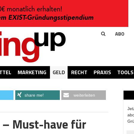
ABO
TTEL
MARKETING
GELD
RECHT
PRAXIS
TOOLS
share me!
weiterleiten
Jet
abo
 – Must-have für
Grü