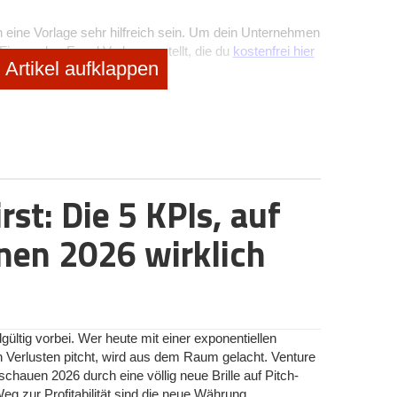
n eine Vorlage sehr hilfreich sein. Um dein Unternehmen
Finanzplan-Excel Vorlage erstellt, die du
kostenfrei hier
Artikel aufklappen
So verwendest du die Finanzplan Vorlage
von GetApp:
Die Vorlage von GetApp dient der
übersichtlichen und effizienten Planung von
irst: Die 5 KPIs, auf
Zahlungsflüssen eines Unternehmens in einem
Kalenderjahr. Das Template besteht aus fünf
verbundenen Tabellenblättern, die im Folgenden
nnen 2026 wirklich
kurz vorgestellt:
Finanzplan:
Der Finanzplan fasst die
eingegebenen Werte aus dem Kosten- und
Umsatzplan zusammen und stellt den
monatlichen Zahlungsfluss, die Liquidität, den
dgültig vorbei. Wer heute mit einer exponentiellen
Liquiditätsfluss, den Kostenverlauf sowie den
erlusten pitcht, wird aus dem Raum gelacht. Venture
Zusammenhang der jährlichen Kosten
chauen 2026 durch eine völlig neue Brille auf Pitch-
tabellarisch und grafisch dar. Der
enfrei
eg zur Profitabilität sind die neue Währung.