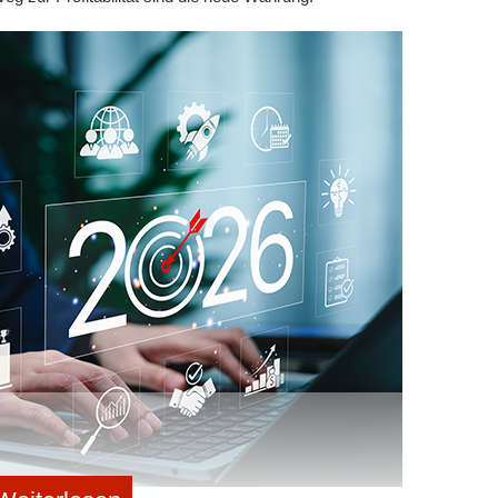
Anfangsbestand (Kontostand zum
Jahresanfang) des Unternehmens ist
n alle geplanten Erlöse des Unternehmens
e aus Produkten, Projekten sowie sonstigen
em Abgang von Anlagevermögen.
alle geplanten Kosten des Unternehmens erfasst,
laufwand, Personalaufwand, Betriebliche Aufwendungen,
en und Investitionen. Die Personalkosten können
kosten“ berechnet werden.
rden pro Person kalkuliert. Dazu werden Bruttogehalt
ngetragen. Der Faktor für den Arbeitgeberanteil der
t „Details_Personalkosten" ermittelt und kopiert
ten wird automatisch in den Kostenplan
enblatt Detail_Personalkosten dient der Kalkulation des
ten. Zusätzlich werden Personalkosten pro Stunde