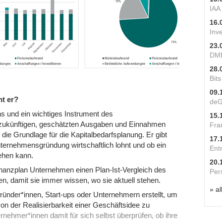
IAA
16.
Inv
23.
DME
28.
Bit
09.
nt er?
deG
ns und ein wichtiges Instrument des
15.
 zukünftigen, geschätzten Ausgaben und Einnahmen
Fra
ie Grundlage für die Kapitalbedarfsplanung. Er gibt
17.
nternehmensgründung wirtschaftlich lohnt und ob ein
Ent
ehen kann.
20.
 Finanzplan Unternehmen einen Plan-Ist-Vergleich des
Per
n, damit sie immer wissen, wo sie aktuell stehen.
» al
ünder*innen, Start-ups oder Unternehmern erstellt, um
on der Realisierbarkeit einer Geschäftsidee zu
ehmer*innen damit für sich selbst überprüfen, ob ihre