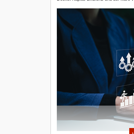
herunterladen kannst
einzutragen.
Umsatzplan:
Im Umsatzplan werde
eingetragen. Diese umfassen Erlös
betrieblichen Erlösen, wie etwa d
Kostenplan:
Im Kostenplan werden 
aufgeteilt in die Bereiche Materia
abschreibungswirksame Anschaffung
separat im Tabellenblatt „Personal
Personalkosten:
Personalkosten we
und variable Gehaltsbestandteile ei
Personalkosten kann im Tabellenblat
werden. Die Summe der Personalkos
übernommen.
Detail_Personalkosten:
Das Tabell
Arbeitgeberanteils der Personalkos
errechnet.
Fazit