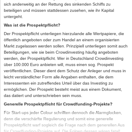
sich anderweitig an der Rettung des sinkenden Schiffs zu
beteiligen und müssen stattdessen zusehen, wie ihr Kapital
untergeht.
Was ist die Prospektpflicht?
Der Prospektpflicht unterliegen hierzulande alle Wertpapiere, die
öffentlich angeboten oder zum Handel an einem organisierten
Markt zugelassen werden sollen. Prinzipiell unterliegen somit auch
Beteiligungen, wie sie beim Crowdinvesting häufig angeboten
werden, der Prospektpflicht. Wer in Deutschland Crowdinvesting
über 100.000 Euro anbieten will, muss einen sog. Prospekt
veröffentlichen. Dieser dient dem Schutz der Anleger und muss in
leicht verständlicher Form alle Angaben enthalten, die dem
Interessenten ein zutreffendes Urteil über das Investing zu
ermöglichen. Der Prospekt besteht meist aus einem Dokument,
das datiert und unterschrieben sein muss.
Generelle Prospektpflicht für Crowdfunding-Projekte?
Für Start-ups jeder Colour schrillten dennoch die Alarmglocken,
denn die verschärfte Regulierung und somit eine generelle
Prospektpflicht warf sogleich die Frage nach dem generellen Aus
für Crowdfunding-Projekte auf. Die Folgen dessen wären fatal!