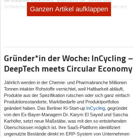
die erwartete Konkurrenz, analysierst die Stärken und
Schwächen deines Unternehmens und deckst Potenziale und
Ganzen Artikel aufklappen
mögliche Schwachstellen auf.
Im zweiten Teil analysierst du, wie dein Vorhaben finanziert
werden kann und welche Rendite du erwartest. Du erstellst einen
Liquiditäts- und Rentabilitätsplan für die ersten Jahre, stellst
Prognosen auf und legst Ziele fest. Am Ende umfasst ein
Businessplan meist 10 bis 50 Seiten.
Gründer*in der Woche: InCycling –
Wie du siehst, ist ein Businessplan ziemlich komplex und es gibt
einiges zu beachten. Außerdem sollte er professionell aussehen
DeepTech meets Circular Economy
und idealerweise mit Grafiken und Diagrammen anschaulich
gestaltet sein, sodass du potenzielle Geldgeber, Banken und
Geschäftspartner überzeugen kannst. Daher lohnt es sich, nicht
Jährlich werden in der Chemie- und Pharmabranche Millionen
einfach drauf loszuschreiben, sondern dich von Businessplan-
Tonnen intakter Rohstoffe vernichtet, weil Haltbarkeit abläuft,
Software unterstützen zu lassen, die dich Schritt für Schritt durch
Produkte aus der Spezifikation rutschen oder sich ganz einfach
den Prozess führt, hilfreiche Informationen bereitstellt, deine
Produktionsstandorte, Marktbedarfe und Produktportfolios
Eingaben prüft, automatisch Berechnungen durchführt und
geändert haben. Das Berliner KI-Start-up
InCycling
, gegründet
Zahlen grafisch aufbereitet.
von den Ex-Bayer-Managern Dr. Karym El Sayed und Sascha
Karhöfer, setzt neue Maßstäbe, was mit den so entstehenden
Wir haben uns acht Businessplan-Tools näher angesehen und
Überschüssen möglich ist. Ihre SaaS-Plattform identifiziert
verglichen. Sie sind allesamt DSGVO-konform und haben ein
ungenutzte Bestände direkt im ERP-System von Unternehmen
Suchvolumen von mindestens 100 durchschnittlichen Sessions