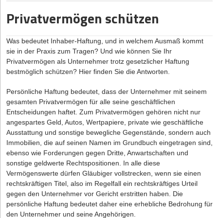
Commerce. Zusätzlich spielen Kooperationen mit etablierten
mindestens 45 Minuten. Und zwischen den Arbeitszeiten
von Digitalisierungsprojekten spezialisiert und Partnerin bei
Privatvermögen schützen
Unternehmen eine immer größere Rolle, was harmonisierte
müssen mindestens ununterbrochen 11 Stunden liegen (mit
Loschelder Rechtsanwälte
Ausnahmen in einzelnen Branchen und bei Bereitschaft).
Verträge und gegenseitiges Vertrauen voraussetzt.
Für Sonn- und Feiertage gilt ein Beschäftigungsverbot,
Wer frühzeitig in die Qualität der eigenen Rechtsgrundlagen
Was bedeutet Inhaber-Haftung, und in welchem Ausmaß kommt
ebenfalls mit branchenspezifischen Ausnahmen.
sie in der Praxis zum Tragen? Und wie können Sie Ihr
investiert, schafft damit die Basis für Stabilität und langfristige
Privatvermögen als Unternehmer trotz gesetzlicher Haftung
Chancen. Bei sorgfältiger Planung bleiben Start-ups flexibel,
Für Gründer ist es ratsam, sich mit dem Wachsen der Firma
bestmöglich schützen? Hier finden Sie die Antworten.
können Innovationen zügig vorantreiben und sind zugleich
frühzeitig über die Dos und Don'ts bei Arbeitszeiten zu informieren,
gewappnet für die Herausforderungen eines sich rasant
denn es können spürbare Strafen drohen. Die gesetzliche
Persönliche Haftung bedeutet, dass der Unternehmer mit seinem
wandelnden Wirtschaftsumfelds.
Grundlage kann man zunächst im Arbeitszeitgesetz nachlesen.
gesamten Privatvermögen für alle seine geschäftlichen
Vorsicht jedoch vor der eigenständigen Auslegung, das kann nach
Entscheidungen haftet. Zum Privatvermögen gehören nicht nur
hinten losgehen. Die bessere Wahl, um sich einen Überblick zu
angespartes Geld, Autos, Wertpapiere, private wie geschäftliche
verschaffen, sind
zuverlässige Internetquellen aus Fachkreisen
.
Ausstattung und sonstige bewegliche Gegenstände, sondern auch
Wer einen konkreten Fall klären will oder generell Lösungen für
Immobilien, die auf seinen Namen im Grundbuch eingetragen sind,
sein Unternehmen schaffen möchte, wendet sich am besten an
ebenso wie Forderungen gegen Dritte, Anwartschaften und
einen Fachanwalt für Arbeitsrecht.
sonstige geldwerte Rechtspositionen. In alle diese
Vermögenswerte dürfen Gläubiger vollstrecken, wenn sie einen
Die typischen Fallstricke
rechtskräftigen Titel, also im Regelfall ein rechtskräftiges Urteil
gegen den Unternehmer vor Gericht erstritten haben. Die
Für Jungunternehmer ist es nicht immer leicht, im Dickicht der
persönliche Haftung bedeutet daher eine erhebliche Bedrohung für
Vorschriften den passenden Weg zu finden und angesichts der
den Unternehmer und seine Angehörigen.
hohen eigenen Motivation für die Firma alle gesetzlichen