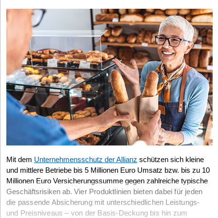
Arbeitsrecht spezialisierten
Kanzlei Hasselbach
in Köln, Frankfurt
Als Werbekauffrau weiß Laura Faltz, was ankommt. Die 30-Jährige
und Bonn.
ist Geschäftsführerin der ecomoebel GmbH. Das Unternehmen ­
vertreibt individuell gestaltete Möbel, die ganz pder teilweise aus
Altmöbeln produziert werden. Die alten Stücke werden sogar auf
Schadstoffe getestet, bevor sie nach Wunsch „aufgemöbelt“
werden.
Jeder Kunde erhält sein ganz persönliches Möbel, das
gesundheitlich unbedenklich ist. Bestätigt wird das mit dem
ecomoebel-Zertifikat. Aus Betten werden Bänke, aus Fenstern
Vitrinen, oder es wird Schränken einfach ein neuer Anstrich
verpasst. Seit August 2003 ist ecomoebel als Marke registriert und
geschützt. Nur die Dortmunder Firma und die mit Lizenzen
ausgestatteten Partner dürfen das Möbel-Zeichen benutzen. Der
Wert der Firma ist damit bis heute weiter gestiegen.
Mit dem
Unternehmensschutz der Allianz
schützen sich kleine
und mittlere Betriebe bis 5 Millionen Euro Umsatz bzw. bis zu 10
Millionen Euro Versicherungssumme gegen zahlreiche typische
Geschäftsrisiken ab.
Vier Produktlinien bieten dabei für jeden
die passende Absicherung mit unterschiedlichen Leistungs-
und Preisniveaus – von der Basis-Deckung bis hin zum