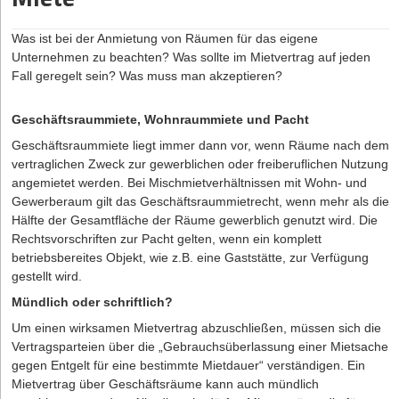
Zusammenschlüsse von Freiberuflern wie Ärzten, Anwälten,
Bußgelder, Nachzahlungen an den Arbeitnehmer und sogar
Übersetzern, aber auch Beratern aller Art oder von sonstigen
Freiheitsstrafe.
Was ist bei der Anmietung von Räumen für das eigene
Anbietern. Ist Zweck der Gesellschaft der Betrieb eines
Unternehmen zu beachten? Was sollte im Mietvertrag auf jeden
Also Achtung, denn die Folgen sind ernst für Gründer! In der Regel
Handelsgewerbes unter einer gemeinsamen Firma, so liegt eine
Fall geregelt sein? Was muss man akzeptieren?
haben junge Unternehmen keine finanziellen und zeitlichen
offene Handelsgesellschaft (oHG)
in Sinne der §§ 105 ff.
Ressourcen für finanziellen Ahndungen oder kräftezehrende
Handelsgesetzbuch (HGB)
vor, die im Handelsregister
Gerichtsverfahren. Doch es gibt eine vollkommen legitime
einzutragen ist. Auf die oHG findet, soweit im Handelsgesetzbuch
Geschäftsraummiete, Wohnraummiete und Pacht
Möglichkeit, um nicht in die Falle zu tappen: Wer ganz legal
keine Spezialregelungen enthalten sind, ersatzweise das Recht
Geschäftsraummiete liegt immer dann vor, wenn Räume nach dem
Freelancer beschäftigt statt Mitarbeiter an sich zu binden, schafft
der Gesellschaft des bürgerlichen Rechts Anwendung.
vertraglichen Zweck zur gewerblichen oder freiberuflichen Nutzung
sich viele Freiheiten vor allem in der Gründungsphase.
angemietet werden. Bei Mischmietverhältnissen mit Wohn- und
Gewerberaum gilt das Geschäftsraummietrecht, wenn mehr als die
Homeoffice als Alternative?
Hälfte der Gesamtfläche der Räume gewerblich genutzt wird. Die
Arbeiten von zuhause und nach individuellen Zeitvorstellungen,
Rechtsvorschriften zur Pacht gelten, wenn ein komplett
das ist längst keine Ausnahme mehr. In vielen Branchen ist
betriebsbereites Objekt, wie z.B. eine Gaststätte, zur Verfügung
Arbeiten im Homeoffice gut umsetzbar und sowohl für den
gestellt wird.
Arbeitgeber als auch den Arbeitnehmer mit vielen Vorteilen
Mündlich oder schriftlich?
verbunden. Doch auch hier gelten Vorschriften für den
Arbeitsschutz, auch wenn die Einhaltung schwerer zu kontrollieren
Um einen wirksamen Mietvertrag abzuschließen, müssen sich die
ist. Arbeitnehmer, die zum Beispiel am Nachmittag ihr Kind
Vertragsparteien über die „Gebrauchsüberlassung einer Mietsache
versorgen und dann abends bis spät arbeiten, laufen Gefahr, die
gegen Entgelt für eine bestimmte Mietdauer“ verständigen. Ein
Ruhezeiten nicht einzuhalten. Und die Verantwortung liegt auch
Mietvertrag über Geschäftsräume kann auch mündlich