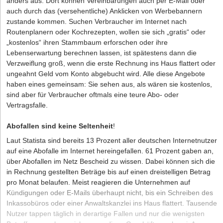
anders aus. Dort können Vereinbarungen auch per E-Mail oder
auch durch das (versehentliche) Anklicken von Werbebannern
zustande kommen. Suchen Verbraucher im Internet nach
Routenplanern oder Kochrezepten, wollen sie sich „gratis“ oder
„kostenlos“ ihren Stammbaum erforschen oder ihre
Lebenserwartung berechnen lassen, ist spätestens dann die
Verzweiflung groß, wenn die erste Rechnung ins Haus flattert oder
ungeahnt Geld vom Konto abgebucht wird. Alle diese Angebote
haben eines gemeinsam: Sie sehen aus, als wären sie kostenlos,
sind aber für Verbraucher oftmals eine teure Abo- oder
Vertragsfalle.
Abofallen sind keine Seltenheit
!
Laut Statista sind bereits 13 Prozent aller deutschen Internetnutzer
auf eine Abofalle im Internet hereingefallen. 61 Prozent gaben an,
über Abofallen im Netz Bescheid zu wissen. Dabei können sich die
in Rechnung gestellten Beträge bis auf einen dreistelligen Betrag
pro Monat belaufen. Meist reagieren die Unternehmen auf
Kündigungen oder E-Mails überhaupt nicht, bis ein Schreiben des
Inkassobüros oder einer Anwaltskanzlei ins Haus flattert. Tausende
Nutzer tappen täglich in derartige Fallen und nur die wenigsten