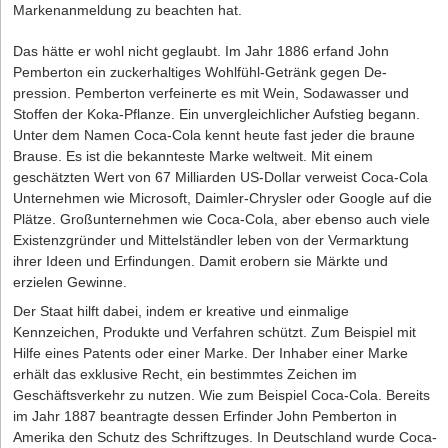
formulieren sollte, z.B. "zur gewerblichen Nutzung".
kam es dann zu keiner Einigung.
Markenanmeldung zu beachten hat.
Mietzins, Nebenkosten und Kaution
Beispielsweise diskutierten die Politiker, die deutschen Regelungen
an die Europäische Arbeitszeitrichtlinien anzugleichen. Konkrete
Das hätte er wohl nicht geglaubt. Im Jahr 1886 erfand John
Die Miethöhe kann bei Vertragsabschluss zwischen den
Ideen sind, statt tägliche Höchstarbeitsstunden wöchentliche
Pemberton ein zuckerhaltiges Wohlfühl-Getränk gegen De­
Vertragsparteien frei vereinbart werden, wobei ortsübliche
Grenzen bei der Arbeitszeit einzuführen. Alternativ könnten die
pression. Pemberton verfeinerte es mit Wein, Sodawasser und
Vergleichsmieten ein Maßstab für den geforderten Mietzins sein
täglichen Höchstgrenzen erhöht werden, ohne gleichzeitig die
Stoffen der Koka-Pflanze. Ein unvergleichlicher Aufstieg begann.
sollten. Mietwucher ist verboten. Gezahlt wird der Mietzins in
wöchentliche Arbeitszeit hochzuschrauben. Beide Ansätze
Unter dem Namen Coca-Cola kennt heute fast jeder die braune
monatlichen Beträgen, jeweils zu Beginn eines Monats im Voraus.
verhindern die dauerhafte Überlastung von Mitarbeitern. Und sie
Brause. Es ist die bekannteste Marke weltweit. Mit einem
Grundsätzlich sind nach dem Gesetz mit dem Mietzins alle
erhöhen die Flexibilität für Betriebe, zum Beispiel wenn es in
geschätzten Wert von 67 Milliarden US-Dollar verweist Coca-Cola
Nebenkosten (also die Betriebskosten) abgegolten. In der Praxis
Phasen kurzzeitig viel zu tun gibt. Noch scheinen nicht alle
Unternehmen wie Microsoft, Daimler-Chrysler oder Google auf die
der Geschäftsraummietverträge werden die Betriebskosten
Bundestagsfraktionen bereit für den Wandel zu sein. Klar ist aber:
Plätze. Großunternehmen wie Coca-Cola, aber ebenso auch viele
allerdings meist unter Bezugnahme auf die Betriebskosten-
Früher oder später wird es Änderung beim Arbeitszeitgesetz
Existenzgründer und Mittelständler leben von der Vermarktung
Verordnung ganz oder teilweise auf den Mieter umgelegt. Es ist
geben müssen, um dem digitalen Zeitalter zu gerecht zu werden.
ihrer Ideen und Erfindungen. Damit erobern sie Märkte und
ratsam, die Nebenkostenbestimmungen im Vertrag sehr sorgfältig
erzielen Gewinne.
zu verhandeln.
Weniger Stunden, mehr Produktivität – möglich für Gründer?
Der Staat hilft dabei, indem er kreative und einmalige
Mietzeit – am besten mit Verlängerungsoption
Die engen Grenzen des Arbeitszeitgesetzes werden von Gründern
Kennzeichen, Produkte und Verfahren schützt. Zum Beispiel mit
Die Laufzeit des Vertrags kann frei vereinbart werden. Es empfiehlt
nicht selten als hinderlich empfunden. Doch es gibt auch ganz
Hilfe eines Patents oder einer Marke. Der Inhaber einer Marke
sich, im Fall eines befristeten Mietverhältnisses, eine
andere Ansätze, die dem Pioniergeist von jungen Unternehmen
erhält das exklusive Recht, ein bestimmtes Zeichen im
Verlängerungsklausel vorzusehen, wonach sich das Mietverhältnis
entgegen kommen könnten. Beispiel Sechsstundentag: Menschen,
Geschäftsverkehr zu nutzen. Wie zum Beispiel Coca-Cola. Bereits
über die feste Vertragsdauer hinaus automatisch um eine
die weniger arbeiten, sind deutlich produktiver und gleichzeitig
im Jahr 1887 beantragte dessen Erfinder John Pemberton in
bestimmte Zeitspanne verlängert, wenn es nicht zum Ablauf der
weniger anfällig für Fehler und Krankheiten. Das zeigen zahlreiche
Amerika den Schutz des Schriftzuges. In Deutschland wurde Coca-