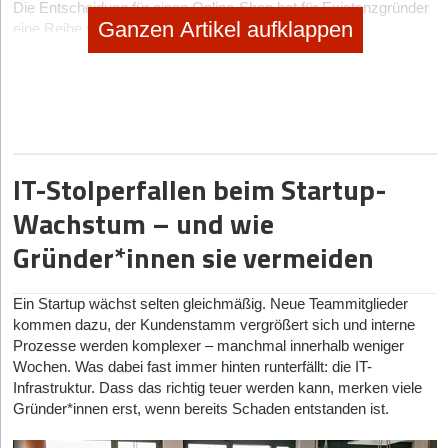
Die Entscheidung für einen Online-Shop hat für Existenzgründer
Ganzen Artikel aufklappen
eine Reihe von Vorteilen:
Niedrigere Kosten: Der Aufbau und Betrieb eines Online-
Shops ist im Vergleich zu einem stationären Geschäft in der
Regel kostengünstiger. Sie müssen keine Miete für ein
Gewerbeobjekt bezahlen und haben auch keine
Personalkosten für Verkäufer.
Flexibilität: Ein Online-Shop kann rund um die Uhr geöffnet
IT-Stolperfallen beim Startup-
sein, so dass Kunden zu jeder Zeit einkaufen können. Sie
Wachstum – und wie
sind nicht an Öffnungszeiten gebunden und müssen sich
keine Gedanken über Ladenschluss oder Feiertage machen.
Gründer*innen sie vermeiden
Breiteres Kundenpotential: Mit einem Online-Shop haben Sie
die Möglichkeit, Kunden aus der ganzen Welt zu erreichen.
Ein Startup wächst selten gleichmäßig. Neue Teammitglieder
Das erhöht die Chance, dass Sie mehr Kunden gewinnen
kommen dazu, der Kundenstamm vergrößert sich und interne
und somit Ihren Umsatz steigern.
Prozesse werden komplexer – manchmal innerhalb weniger
Einfache Verwaltung: Ein Online-Shop bietet die Möglichkeit,
Wochen. Was dabei fast immer hinten runterfällt: die IT-
alle Geschäftsprozesse digital zu verwalten. Sie können
Infrastruktur. Dass das richtig teuer werden kann, merken viele
Bestellungen und Zahlungen automatisieren,
Gründer*innen erst, wenn bereits Schaden entstanden ist.
Kundenbewertungen sammeln und Ihr Angebot schnell und
einfach anpassen.