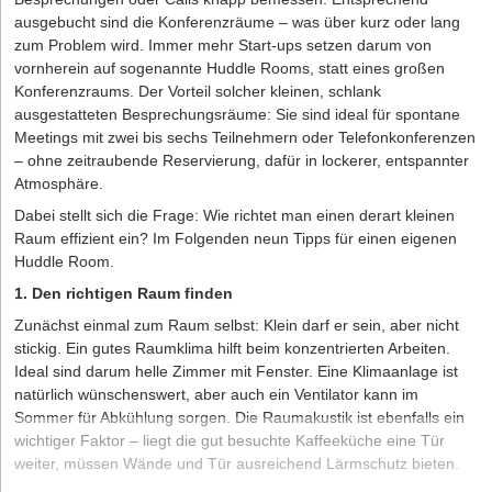
ausgebucht sind die Konferenzräume – was über kurz oder lang
zum Problem wird. Immer mehr Start-ups setzen darum von
vornherein auf sogenannte Huddle Rooms, statt eines großen
Konferenzraums. Der Vorteil solcher kleinen, schlank
ausgestatteten Besprechungsräume: Sie sind ideal für spontane
Meetings mit zwei bis sechs Teilnehmern oder Telefonkonferenzen
– ohne zeitraubende Reservierung, dafür in lockerer, entspannter
Atmosphäre.
Dabei stellt sich die Frage: Wie richtet man einen derart kleinen
Raum effizient ein? Im Folgenden neun Tipps für einen eigenen
Huddle Room.
1. Den richtigen Raum finden
Zunächst einmal zum Raum selbst: Klein darf er sein, aber nicht
stickig. Ein gutes Raumklima hilft beim konzentrierten Arbeiten.
Ideal sind darum helle Zimmer mit Fenster. Eine Klimaanlage ist
natürlich wünschenswert, aber auch ein Ventilator kann im
Sommer für Abkühlung sorgen. Die Raumakustik ist ebenfalls ein
wichtiger Faktor – liegt die gut besuchte Kaffeeküche eine Tür
weiter, müssen Wände und Tür ausreichend Lärmschutz bieten.