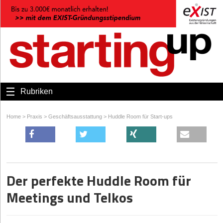
Rubriken
Home
>
Praxis
>
Geschäftsausstattung
>
Huddle Room für Start-ups
Der perfekte Huddle Room für
Meetings und Telkos