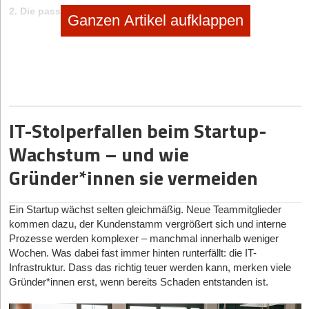
2. Die passenden Möbel
Ganzen Artikel aufklappen
Ein Tisch gehört natürlich zur Standardausstattung eines Huddle
Rooms. Sechs Mitarbeiter sollten im Idealfall an ihm Platz finden.
Bei den Sitzgelegenheiten bieten sich schlanke Stühle oder
bequeme Hocker an. Letztere lassen sich platzsparend unter dem
Tisch verstauen, wenn das Meeting vorbei ist. Stehplätze liegen
zwar im Trend, aber sind für längere Calls ungeeignet.
IT-Stolperfallen beim Startup-
3. Die Basics für Produktivität
Wachstum – und wie
Ein Whiteboard oder Flipchart sind Klassiker, die auch in einem
Huddle Room nicht fehlen dürfen. Dazu die passende Ausstattung
Gründer*innen sie vermeiden
wie Stifte, Pinnwand-Nadeln oder Beschriftungszettel. Tipp: nach
einem Meeting die Ergebnisse per Smartphone abfotografieren
Ein Startup wächst selten gleichmäßig. Neue Teammitglieder
und den Kollegen per E-Mail schicken. Als Alternative zum
kommen dazu, der Kundenstamm vergrößert sich und interne
Whiteboard eignen sich Wandfolien mit Metallschicht, auf die man
Prozesse werden komplexer – manchmal innerhalb weniger
nicht nur schreiben, sondern auch Zettel mit Magneten befestigen
Wochen. Was dabei fast immer hinten runterfällt: die IT-
kann.
Infrastruktur. Dass das richtig teuer werden kann, merken viele
Gründer*innen erst, wenn bereits Schaden entstanden ist.
4. Technische Grundausstattung
Bei der technischen Ausstattung geht der Trend immer öfter zu