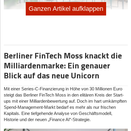
Ganzen Artikel aufklappen
(c) UnternehmerTUM
Darüber hinaus wird der Langlebigkeitsforscher Dr. Dominik
Duscher von der Universität Tübingen einen Einblick in das
Trendthema Langlebigkeit und Gesundheitserhaltung geben.
Berliner FinTech Moss knackt die
Und natürlich kommen auch das Networking und Matchmaking
der Teilnehmenden nicht zu kurz!
Milliardenmarke: Ein genauer
Auf einen Blick
Blick auf das neue Unicorn
Wann:
11. Juni 2024 – Beginn: 15 Uhr
Was:
Start-up Demo Day
TechFounders & XPRENEURS by
Mit einer Series-C-Finanzierung in Höhe von 30 Millionen Euro
UnternehmerTUM
steigt das Berliner FinTech Moss in den elitären Kreis der Start-
ups mit einer Milliardenbewertung auf. Doch im hart umkämpften
Wo:
Munich Urban Colab
Spend-Management-Markt bedarf es mehr als nur frischen
Hier geht’s zur
Agenda des Start-up Demo Day
Kapitals. Eine tiefgehende Analyse von Geschäftsmodell,
Hier geht's zu den
Tickets
Historie und der neuen „Finance AI“-Strategie.