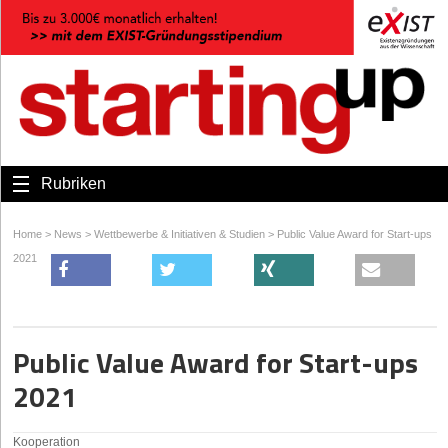
Rubriken
Home
>
News
>
Wettbewerbe & Initiativen & Studien
>
Public Value Award for Start-ups
2021
Public Value Award for Start-ups
2021
Kooperation