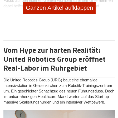
Fokus auf den eigenen Gemeinwohlbeitrag einem Unternehmen
dabei helfen kann, langfristig Aktionäre zu gewinnen und
Ganzen Artikel aufklappen
Stakeholder Returns zu generieren. Grund genug, die
diesjährigen Finalist*innen des Public Value Awards genauer
unter die Lupe zu nehmen und der Frage nachzugehen, wie ihr
Beitrag zum Gemeinwohl aussieht und wodurch sie sich von
ihren Mitbewerber*innen abgehoben haben.
Markus T. Schweizer (EY) ergänzt zusammenfassend: „Die
Vom Hype zur harten Realität:
Pandemie hat gezeigt, dass sich Unternehmen mit einem hohen
Gemeinwohlbeitrag oft durch eine starke Resilienz auszeichnen.
United Robotics Group eröffnet
Die Finalist*innen und Sieger*innen des Public Value Awards for
Start-ups sind damit nicht nur innovative Jungunternehmer,
Real-Labor im Ruhrgebiet
sondern leisten auch einen spürbaren Beitrag zur nachhaltigen
Entwicklung unserer Wirtschaft.“
Die United Robotics Group (URG) baut eine ehemalige
Intensivstation in Gelsenkirchen zum Robotik-Trainingszentrum
um. Ein geschickter Schachzug des neuen Führungsduos. Doch
im unbarmherzigen Healthcare-Markt warten auf das Start-up
massive Skalierungshürden und ein intensiver Wettbewerb.