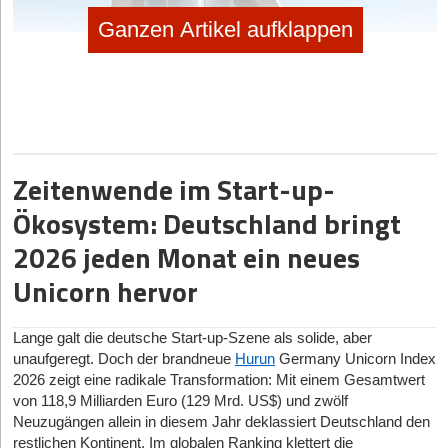
Ganzen Artikel aufklappen
Zeitenwende im Start-up-
Ökosystem: Deutschland bringt
2026 jeden Monat ein neues
Unicorn hervor
Lange galt die deutsche Start-up-Szene als solide, aber
(c) Helmholtz Munich / Matthias Tunger Photodesign
unaufgeregt. Doch der brandneue
Hurun
Germany Unicorn Index
2026 zeigt eine radikale Transformation: Mit einem Gesamtwert
Standort München stärkt bundesweites Life-Science-
von 118,9 Milliarden Euro (129 Mrd. US$) und zwölf
Netzwerk
Neuzugängen allein in diesem Jahr deklassiert Deutschland den
Die moderne, offene Architektur des Gebäudes unterstützt dabei
restlichen Kontinent. Im globalen Ranking klettert die