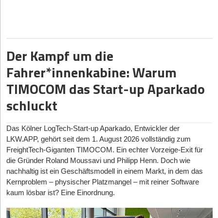
Life Science Factory
.
beheimatet die Bundesrepublik mittlerweile. Das entspricht einem
Zuwachs von 46 Prozent gegenüber dem Vorjahr und bedeutet
die größte Kohorte an Neuzugängen in der deutschen
Geschichte. In Kontinentaleuropa liegt Deutschland damit
unangefochten auf Rang 1 – weit vor den Niederlanden (11), der
Der Kampf um die
Schweiz (8) und Schweden (5).
Fahrer*innenkabine: Warum
Helsing erstmals auf Platz 1: Das neue Flaggschiff der
TIMOCOM das Start-up Aparkado
deutschen Szene
schluckt
An der Spitze des Index gab es einen spektakulären
Machtwechsel: Das 2021 gegründete KI-
Verteidigungsunternehmen
Helsing
führt das Ranking mit einer
Das Kölner LogTech-Start-up Aparkado, Entwickler der
Bewertung von
16,6 Milliarden Euro
als wertvollstes Einhorn
LKW.APP, gehört seit dem 1. August 2026 vollständig zum
Deutschlands an. Ein Zuwachs von 11,6 Milliarden Euro
FreightTech-Giganten TIMOCOM. Ein echter Vorzeige-Exit für
innerhalb eines einzigen Jahres unterstreicht das immense
die Gründer Roland Moussavi und Philipp Henn. Doch wie
Potenzial junger deutscher DeepTech-Unternehmen und setzt ein
nachhaltig ist ein Geschäftsmodell in einem Markt, in dem das
weltweites Signal für europäische KI-Infrastruktur.
Kernproblem – physischer Platzmangel – mit reiner Software
kaum lösbar ist? Eine Einordnung.
Deep-Tech, Rüstung & Fusionsenergie erreichen
historischen Höhepunkt
Der Aufstieg des Standorts beruht auf einem strukturellen