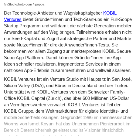
© iStockphoto.com / ipopba
Der Technologie-Anbieter und Wagniskapitalgeber
KOBIL
Ventures
bietet Gründer*innen und Tech-Start-ups ein Full-Scope
Startup Programm und will damit die nächste Generation mobiler
Anwendungen auf den Weg bringen. Teilnehmende erhalten nicht
nur Seed-Kapital und Zugriff auf strategische Partner und Märkte
sowie Nutzer*innen für direkte Anwender*innen-Tests. Sie
bekommen vor allem Zugang zur markterprobten KOBIL Secure
SuperApp-Plattform. Damit können Gründer*innen ihre App-
Ideen schneller realisieren, fragmentierte Services in einem
nahtlosen App-Erlebnis zusammenführen und weltweit skalieren.
KOBIL Ventures ist ein Venture Studio mit Hauptsitz in San José,
Silicon Valley (USA), und Büros in Deutschland und der Türkei.
Unterstützt wird KOBIL Ventures von dem Schweizer Family-
Office KOBIL Capital (Zürich), das über 600 Millionen US-Dollar
an Vermögenswerten verwaltet. KOBIL Ventures ist Teil der
KOBIL Gruppe, dem Weltmarktführer für digitale Identitäts- und
mobile Sicherheitslösungen. Gegründet 1986 im rheinhessischen
Worms von Ismet Koyun, hat das Unternehmen Pionierarbeit im
Bereich Datensicherheit geleistet und ist Visionär hinsichtlich