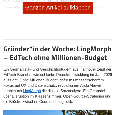
zukunftsweisender Sicherheitstechnologien.
Ganzen Artikel aufklappen
Ismet Koyun, Gründer und CEO der KOBIL Gruppe:
„Wir
haben über 100 Millionen US-Dollar in die Entwicklung unserer
SuperApp-Infrastruktur investiert und öffnen sie nun erstmals für
aufstrebende Unternehmer. Ziel ist, dass sie ihre Ideen schneller
auf den Markt bringen und sich dabei auf das konzentrieren
können, was den Erfolg eines Start-ups ausmacht – die
Bedürfnisse seiner Kunden zu erfüllen.“
Gründer*in der Woche: LingMorph
Was bietet das Full-Scope Startup Programm?
– EdTech ohne Millionen-Budget
Teilnehmende Gründer*innen und Tech-Start-ups profitieren von
einem Rundum-Paket mit vollumfänglicher Unterstützung – ab
der Idee bis zur internationalen Skalierung und zum Einwerben
Ein Germanistik- und Geschichtsstudent aus Hannover zeigt der
weiteren Kapitals:
EdTech-Branche, wie schlanke Produktentwicklung im Jahr 2026
aussieht. Ohne Millionen-Budget, dafür mit messerscharfem
Technologie:
Zugang zur KOBIL SuperApp-Plattform mit
Fokus auf UX und Datenschutz, revolutioniert Abdu Alawal
modernster Sicherheitstechnologie; integrierte Module für
Ibrahim mit
LingMorph
die digitale Satzanalyse. Ein Gespräch
sichere Bezahlung, Kommunikation, Vertragsunterzeichnung
über Disruption im Klassenzimmer, Open-Source-Strategien und
und digitale Identität – datenschutzkonform und rechtssicher
die Brücke zwischen Code und Linguistik.
Finanzierung:
Zugang zu Seed-Kapital sowie zu Venture-
Capital-Netzwerken im Silicon Valley und Europa für