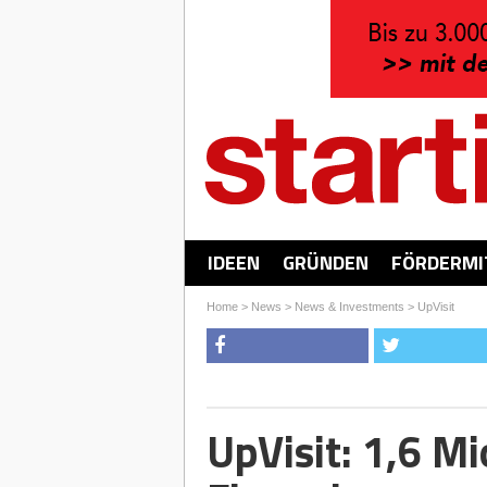
IDEEN
GRÜNDEN
FÖRDERMI
Home
>
News
>
News & Investments
>
UpVisit
UpVisit: 1,6 Mi