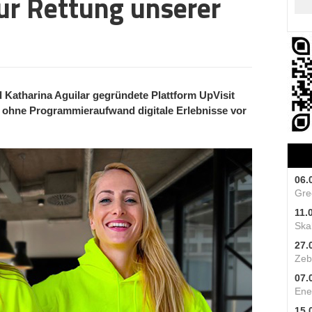
ur Rettung unserer
 Katharina Aguilar gegründete Plattform UpVisit
nd ohne Programmieraufwand digitale Erlebnisse vor
06.
Gre
11.
Skal
27.
Zeb
07.
Ene
15.