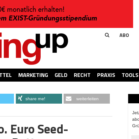
ABO
TTEL
MARKETING
GELD
RECHT
PRAXIS
TOOLS
share me!
weiterleiten
Jet
abo
o. Euro Seed-
Grü