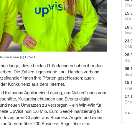
Star
15.
IAA
16.
Inv
23.
DME
28.
arina Aguilar (c) UpVisit
Bit
hon lange, diese beiden Gründerinnen haben ihm den
09.
erben. Die Zahlen lügen nicht: Laut Handelsverband
deG
inzelhändler*innen ihre Pforten geschlossen; auch
15.
r der Konkurrenz aus dem Internet.
Fra
und Katharina Aguilar eine Lösung, um Nutzer*innen vom
17.
eschäfte, Kultureinrichtungen und Events digital
Ent
z und neuen Umsätzen zu versorgen – ein Win-Win für
melte UpVisit nun 1,6 Mio. Euro Seed-Finanzierung für
» al
m Investoren-Chapter aus Business Angels und einem
en außerdem über 200 Business Angel über eine