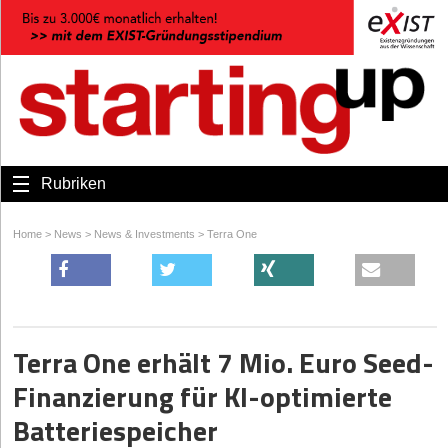
Rubriken
Home
>
News
>
News & Investments
>
Terra One
Terra One erhält 7 Mio. Euro Seed-
Finanzierung für KI-optimierte
Batteriespeicher