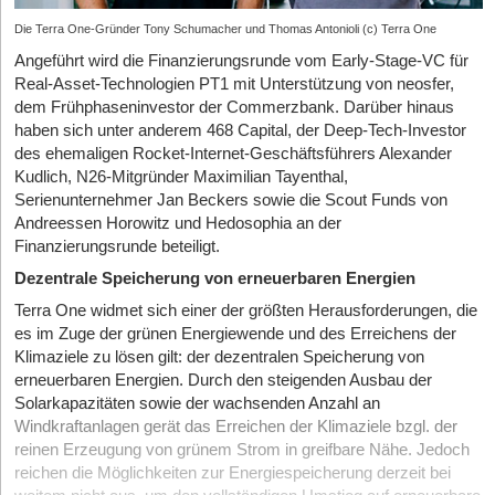
Die Terra One-Gründer Tony Schumacher und Thomas Antonioli (c) Terra One
Angeführt wird die Finanzierungsrunde vom Early-Stage-VC für
Real-Asset-Technologien PT1 mit Unterstützung von neosfer,
dem Frühphaseninvestor der Commerzbank. Darüber hinaus
haben sich unter anderem 468 Capital, der Deep-Tech-Investor
des ehemaligen Rocket-Internet-Geschäftsführers Alexander
Kudlich, N26-Mitgründer Maximilian Tayenthal,
Serienunternehmer Jan Beckers sowie die Scout Funds von
Andreessen Horowitz und Hedosophia an der
Finanzierungsrunde beteiligt.
Dezentrale Speicherung von erneuerbaren Energien
Terra One widmet sich einer der größten Herausforderungen, die
es im Zuge der grünen Energiewende und des Erreichens der
Klimaziele zu lösen gilt: der dezentralen Speicherung von
erneuerbaren Energien. Durch den steigenden Ausbau der
Solarkapazitäten sowie der wachsenden Anzahl an
Windkraftanlagen gerät das Erreichen der Klimaziele bzgl. der
reinen Erzeugung von grünem Strom in greifbare Nähe. Jedoch
reichen die Möglichkeiten zur Energiespeicherung derzeit bei