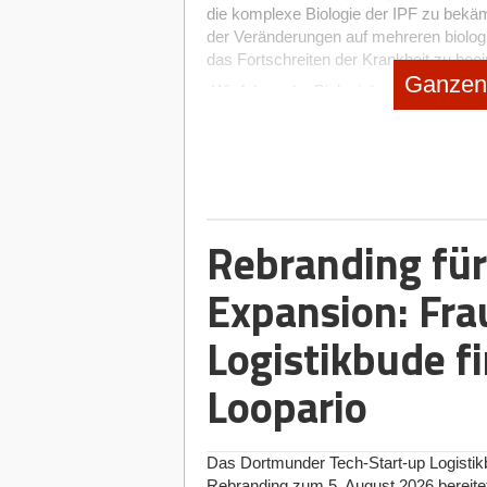
die komplexe Biologie der IPF zu bekäm
der Veränderungen auf mehreren biolog
das Fortschreiten der Krankheit zu beei
Ganzen 
„Wir folgen der Biologie“, sagt Dr. Vic
Beweise dafür, dass die Aktivierung vo
immer zahlreicher, nicht nur bei IPF, 
Finanzierung bringt uns einen Schritt n
Therapeutika.“
FOXO3 ist eines der Gene, die am stär
Lebensspanne in Verbindung gebracht 
Rebranding für
Formen von Stress zu bekämpfen, was e
Arzneimittelforschung macht. Seine ko
Expansion: Fra
Nutzung seines therapeutischen Potenz
mit Prof. Wolfgang Link, einem weltwei
Logistikbude fi
Apollo Health Ventures das Unternehmen
die Identifizierung von FOXO3-Aktivato
Loopario
Medikamenten, die auf der bahnbrechend
(FOXO activator finder) heißt.
F.act finder hat eine Leitserie geliefer
Das Dortmunder Tech-Start-up Logistik
Modulation in IPF-Modellen zeigt, was 
Rebranding zum 5. August 2026 bereit