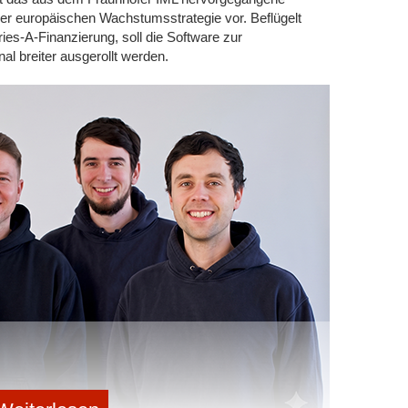
er europäischen Wachstumsstrategie vor. Beflügelt
ies-A-Finanzierung, soll die Software zur
al breiter ausgerollt werden.
eren
eintragen
rhalten.
share me!
weiterleiten
ssieren:
 dem Algorithmus oder Neustart in die
nited Robotics Group eröffnet Real-Labor im