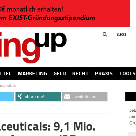
ABO
TTEL
MARKETING
GELD
RECHT
PRAXIS
TOOLS
maceuticals
share me!
weiterleiten
Jet
abo
euticals: 9,1 Mio.
Grü