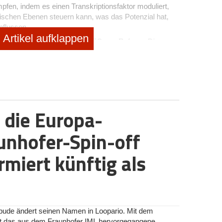
pfen, indem es einen Transkriptionsfaktor moduliert,
ischen Ebenen steuern kann, was das Potenzial hat,
nflussen.
Artikel aufklappen
tor Bustos, Mitbegründer und CEO von Refoxy. „Die
n FOXO3 therapeutisch relevant sein kann, werden
sondern bei zahlreichen chronischen Erkrankungen. Diese
äher an die Nutzung der FOXO3-Biologie für neuartige
ksten mit einer längeren und gesünderen menschlichen
werden. Es hilft Geweben und Organen, verschiedene
 die Europa-
s zu einem interessanten Ziel für die
mplexe Biologie hat jedoch die Bemühungen um die
unhofer-Spin-off
ials eingeschränkt. Dr. Victor Bustos hat zusammen
t anerkannten Experten für FOXO3, in Partnerschaft mit
rmiert künftig als
 Refoxy gegründet. Ihre Strategie konzentriert sich auf
ren durch eine proprietäre Plattform zur Entdeckung von
en Forschung von Prof. Link basiert und F.act finder
t, die den potenziellen therapeutischen Nutzen der FOXO3-
bude ändert seinen Namen in Loopario. Mit dem
das Unternehmen zuversichtlich stimmt, weiter
et das aus dem Fraunhofer IML hervorgegangene