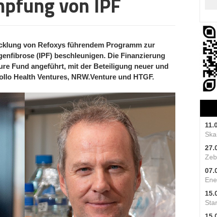
mpfung von IPF
wicklung von Refoxys führendem Programm zur
enfibrose (IPF) beschleunigen. Die Finanzierung
re Fund angeführt, mit der Beteiligung neuer und
ollo Health Ventures, NRW.Venture und HTGF.
11.
Skal
27.
Zeb
07.
Ene
15.
Star
15.