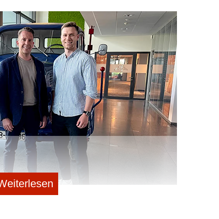
ernehmen. Das Unternehmen nutzt dafür unter anderem
lege automatisiert in die Buchungssysteme zu
mstellbar und werde derzeit über Weblinks in 66
oopario mehr als 50 Millionen Ladungsträger für aktuell
 wie DACHSER, die Nagel-Group und Georg Utz.
Michael Koscharnyj, Patrik Elfert, Jan Möller und Dr.
 als Spin-off aus dem Fraunhofer-Institut für
tmund.
h eine im Frühjahr 2026 abgeschlossene Series-A-
nf Millionen Euro untermauert, angeführt vom
r Kapitalspritze sei das Team seit Jahresbeginn auf
Weiterlesen
et die Namensänderung damit, dass sich Ladungsträger
 neue Markenname – ein Konstrukt aus „Loop“
) – diese internationale Ausrichtung künftig besser