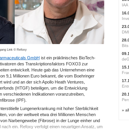
IAA
16.
Inv
23.
DME
28.
Bit
fgang Link © Refoxy
09.
armaceuticals GmbH
ist ein präklinisches BioTech-
deG
ivatoren des Transkriptionsfaktors FOXO3 zur
15.
eiten entwickelt. Heute gab das Unternehmen eine
Fra
on 9,1 Millionen Euro bekannt, die vom Boehringer
17.
t wird und an der sich Apollo Heath Ventures,
Ent
rfonds (HTGF) beteiligen, um die Entwicklung
 in verschiedenen Indikationen voranzutreiben,
20.
Per
fibrose (IPF).
interstitielle Lungenerkrankung mit hoher Sterblichkeit
» al
en, von der weltweit etwa drei Millionen Menschen
u von Narbengewebe (Fibrose) in der Lunge einher und
 nach ein. Refoxy verfolgt einen neuartigen Ansatz, um