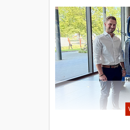
zwischen verschiedenen Partnerunt
KI-gestützte Ansätze, um externe Be
überführen.
Die Plattform sei in zehn Sprachen u
Ländern genutzt.
Monatlich verwalte das System laut L
46 Anwender, darunter Großkunden
Gründer & Köpfe
Gegründet wurde das Start-up 2021 von 
Philipp Hüning. Das Team formierte sich
Materialfluss und Logistik (IML) in Dor
Die jüngste Wachstumsphase wird durc
Finanzierungsrunde in Höhe von über fü
Risikokapitalgeber Capnamic. Infolge de
über 30 Mitarbeitende angewachsen.
Co-Founder Dr. Philipp Hüning begründ
grenzüberschreitend bewegten und der
(Kreislauf) und „Pario“ (Zusammenführen