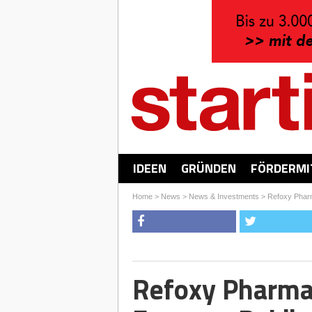
IDEEN
GRÜNDEN
FÖRDERMI
Home
>
News
>
News & Investments
>
Refoxy Phar
Refoxy Pharmac