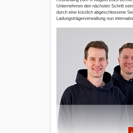
voranzukommen.
Unternehmen den nächsten Schritt sein
durch eine kürzlich abgeschlossene Ser
Hat Ihnen der Artikel gefallen?
Ladungsträgerverwaltung nun internation
Dann melden Sie sich kostenlos für uns
Newsletter
an, um exklusive Inhalte zu e
Diese Artikel könnten Sie auch intere
07.08.2026
|
Strategien
Selbständig mit Ü50: Flucht vor
Freiheit?
06.08.2026
|
News & Investments
Vom Hype zur harten Realität: U