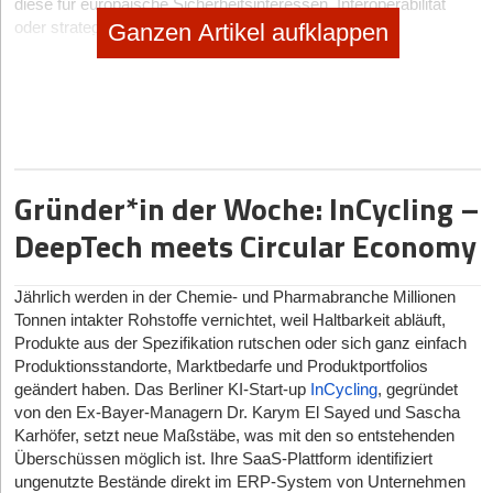
diese für europäische Sicherheitsinteressen, Interoperabilität
oder strategische Lieferketten von Bedeutung sind.
Ganzen Artikel aufklappen
Vicente Vento, CEO von DTCP:
„Der Fokus von Project Liberty
ist eine sehr konsequente Weiterentwicklung unserer Rolle als
spezialisierte Investmentplattform. Verteidigungs- und
Resilienzthemen sind seit über einem Jahrzehnt zunehmend mit
Technologie- und Infrastrukturinvestments konvergiert – genau
dort, wo DTCP mit DTCP Growth und DTCP Infra über
Gründer*in der Woche: InCycling –
tiefgehende Expertise und zahlreiche Berührungspunkte mit der
Verteidigungsindustrie verfügt. Ich kann mir kaum einen Bereich
DeepTech meets Circular Economy
vorstellen, der strategisch besser zu unseren bestehenden
Plattformen passt. Gleichzeitig sehen wir eine außergewöhnlich
attraktive Investitionschance: Über Jahrzehnte hinweg wurde in
Jährlich werden in der Chemie- und Pharmabranche Millionen
Europa strukturell zu wenig in Verteidigung investiert, während
Tonnen intakter Rohstoffe vernichtet, weil Haltbarkeit abläuft,
geopolitische Risiken kontinuierlich zugenommen haben. Parallel
Produkte aus der Spezifikation rutschen oder sich ganz einfach
dazu erleben wir eine tiefgreifende technologische Revolution
Produktionsstandorte, Marktbedarfe und Produktportfolios
entlang der gesamten Wertschöpfungskette – von Aufklärung
geändert haben. Das Berliner KI-Start-up
InCycling
, gegründet
und Sensorik über softwaredefinierte Waffensysteme, neue
von den Ex-Bayer-Managern Dr. Karym El Sayed und Sascha
Materialien und autonome Plattformen bis hin zu Satelliten- und
Karhöfer, setzt neue Maßstäbe, was mit den so entstehenden
Kommunikationsinfrastruktur. Da alle großen westlichen Staaten
Überschüssen möglich ist. Ihre SaaS-Plattform identifiziert
inzwischen einen langfristigen und unumkehrbaren
ungenutzte Bestände direkt im ERP-System von Unternehmen