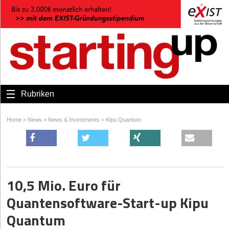
Rubriken
Home
>
News
>
News & Investments
>
Kipu Quantum
10,5 Mio. Euro für
Quantensoftware-Start-up Kipu
Quantum