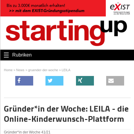
Rubriken
Home
>
News
>
gruender-der-woche
>
LEILA
Gründer*in der Woche: LEILA - die
Online-Kinderwunsch-Plattform
Gründer*in der Woche 41/21