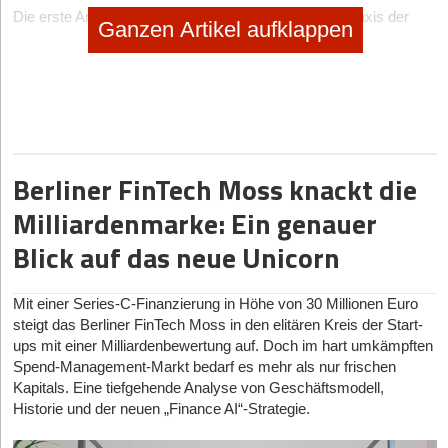
Die erste Anlaufstelle ist meist die gynäkologische Praxis der
Ganzen Artikel aufklappen
Frau. Leider sind in Deutschland nur 0,9 % der Gynäkolog*innen
auf Reproduktionsmedizin & Endokrinologie spezialisiert. Diese
Spezialisierung ist jedoch erforderlich, um umfangreiche
Kinderwunschdiagnostik durchzuführen.
Das Gesundheitssystem sieht also vor, dass jene Paare in die
Kinderwunschklinik gehen - dort wo die Experten sitzen. Leider
Berliner FinTech Moss knackt die
kommen da lediglich 10 % aller Paare an - häufig aufgrund von
Stigma, finanzieller Ressourcen und fehlender Information.
Milliardenmarke: Ein genauer
Kinderwunschkliniken werden nach wie vor mit künstlicher
Blick auf das neue Unicorn
Befruchtung, Designerbabys und Reagenzgläsern in Verbindung
gebracht. Leider ist Unfruchtbarkeit immer noch ein riesiges
Tabu-Thema in unserer Gesellschaft. Unsere Studie mit über
Mit einer Series-C-Finanzierung in Höhe von 30 Millionen Euro
1500 Frauen hat ergeben, dass Betroffene sich oft alleine
steigt das Berliner FinTech Moss in den elitären Kreis der Start-
gelassen fühlen, stark verzweifelt sind und gar Anzeichen an
ups mit einer Milliardenbewertung auf. Doch im hart umkämpften
Depressionen aufzeigen.
Spend-Management-Markt bedarf es mehr als nur frischen
Daher ist es wichtig, die übrigen 90 % abzuholen und ihnen eine
Kapitals. Eine tiefgehende Analyse von Geschäftsmodell,
Lösung zu bieten, den Grund für ihren unerfüllten Kinderwunsch
Historie und der neuen „Finance AI“-Strategie.
herauszufinden! In fast 70 % der Fälle, reichen sogar schon