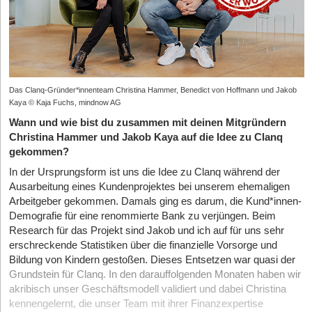
Das Clanq-Gründer*innenteam Christina Hammer, Benedict von Hoffmann und Jakob
Kaya © Kaja Fuchs, mindnow AG
Wann und wie bist du zusammen mit deinen Mitgründern
Christina Hammer und Jakob Kaya auf die Idee zu Clanq
gekommen?
In der Ursprungsform ist uns die Idee zu Clanq während der
Ausarbeitung eines Kundenprojektes bei unserem ehemaligen
Arbeitgeber gekommen. Damals ging es darum, die Kund*innen-
Demografie für eine renommierte Bank zu verjüngen. Beim
Research für das Projekt sind Jakob und ich auf für uns sehr
erschreckende Statistiken über die finanzielle Vorsorge und
Bildung von Kindern gestoßen. Dieses Entsetzen war quasi der
Grundstein für Clanq. In den darauffolgenden Monaten haben wir
akribisch unser Geschäftsmodell validiert und dabei Christina
kennengelernt, die unser Team mit ihrer Finanzexpertise