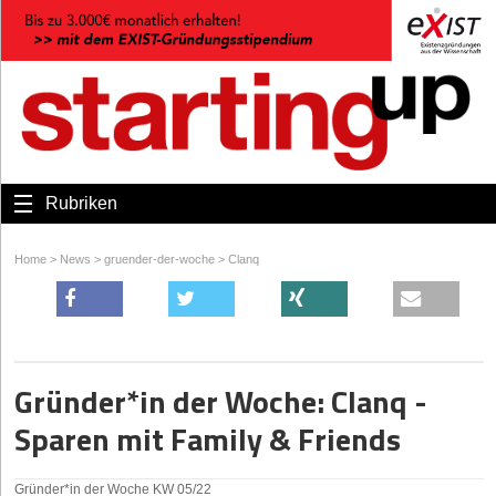
Rubriken
Home
>
News
>
gruender-der-woche
>
Clanq
Gründer*in der Woche: Clanq -
Sparen mit Family & Friends
Gründer*in der Woche KW 05/22