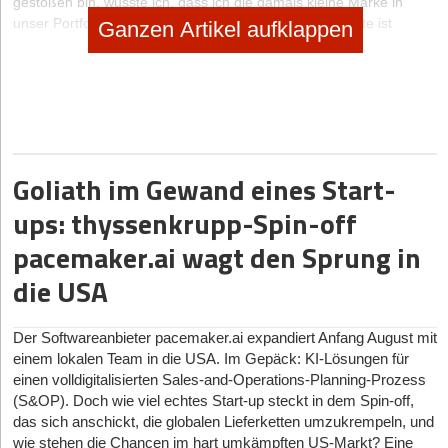
gestoßen bin, wusste ich, dass ich die damals kleine Marke in
unser Portfolio aufnehmen will. Das war 2018. Und heute ist
Ganzen Artikel aufklappen
Hempamed eine der größten CBD-Brands. Da war auch der Weg
zur Plattform geebnet, die ich jetzt mit SynBiotic SE verwirklicht
habe.
Wie hast du die Startphase finanziert?
Anfangs habe ich mich noch an ein recht enges Budget halten
Goliath im Gewand eines Start-
müssen. Aber das habe ich im besten Sinne „gebootstraped“ und
das Maximale an Einnahmen rausholen können. Das hat die
ups: thyssenkrupp-Spin-off
Finanzierung erstmal gut gesichert, bis dann die Social Chain
Group mit Georg Kofler 2017 auf mich zu kam. Jetzt ist dadurch
pacemaker.ai wagt den Sprung in
sehr viel möglich. Und diese Chance nutzen wir auch.
die USA
SynBiotic SE ist ein Unternehmen mit einem auf die EU
fokussierten Buy & Build Investmentansatz. Was bedeutet
Der Softwareanbieter pacemaker.ai expandiert Anfang August mit
das konkret?
einem lokalen Team in die USA. Im Gepäck: KI-Lösungen für
Durch diese Strategie bauen wir eine breit diversifizierte
einen volldigitalisierten Sales-and-Operations-Planning-Prozess
Unternehmensgruppe im europäischen Cannabis-Sektor auf. Wir
(S&OP). Doch wie viel echtes Start-up steckt in dem Spin-off,
nehmen also Unternehmen unter unseren Plattform-Schirm, die
das sich anschickt, die globalen Lieferketten umzukrempeln, und
entlang der gesamten Wertschöpfungskette – von der Forschung
wie stehen die Chancen im hart umkämpften US-Markt? Eine