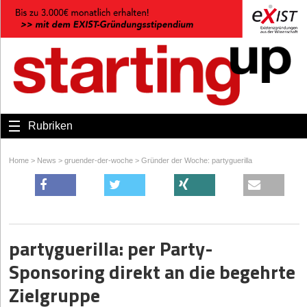
Rubriken
Home
>
News
>
gruender-der-woche
>
Gründer der Woche: partyguerilla
partyguerilla: per Party-
Sponsoring direkt an die begehrte
Zielgruppe