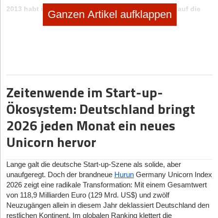
2013 habt ihr in München angefangen. Wie seid ihr auf die
Ganzen Artikel aufklappen
Idee gekommen?
Die Idee ist schon vor einigen Jahren entstanden. In der eigenen
Studienzeit ist uns aufgefallen, dass man als Student relativ leicht
an Sponsoring-Partner für Partys kommt. Diese Idee haben wir
dann weiterentwickelt.
Zeitenwende im Start-up-
Und wie habt ihr eure Kunden von der Sponsoring-Idee
Ökosystem: Deutschland bringt
überzeugen können? Klar ist, dass sich die Partygäste und
vor allem die Gastgeber über das Sponsoring freuen.
2026 jeden Monat ein neues
Das war natürlich viel Arbeit, 2013 sind wir mit einem Testlauf in
Unicorn hervor
München gestartet, indem wir die Partys bestmöglich für unsere
Kunden dokumentiert haben. Nach dem Testlauf konnten wir
bereits erste Verträge abschließen.
Lange galt die deutsche Start-up-Szene als solide, aber
Das Sponsoring reicht von Bier über Spirituosen bis hin zu
unaufgeregt. Doch der brandneue
Hurun
Germany Unicorn Index
Energy- und Softdrinks. Hat es besondere Gründe, dass ihr
2026 zeigt eine radikale Transformation: Mit einem Gesamtwert
euch aus dem Foodbereich heraushaltet?
von 118,9 Milliarden Euro (129 Mrd. US$) und zwölf
Neuzugängen allein in diesem Jahr deklassiert Deutschland den
Wir haben den Fokus zuerst auf die wichtigsten Party-Produkte
restlichen Kontinent. Im globalen Ranking klettert die